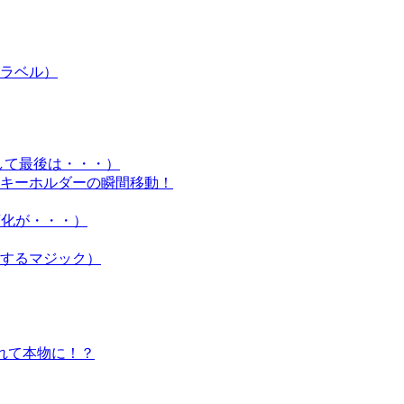
ラベル）
して最後は・・・）
A キーホルダーの瞬間移動！
に変化が・・・）
するマジック）
外れて本物に！？