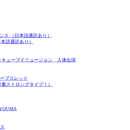
レンス （日本語通訳あり）
日本語通訳あり）
 ニュー☆キューブイリュージョン 人体出現
ープスレッド
軽量ストロングタイプ！）
YOUMA
ス