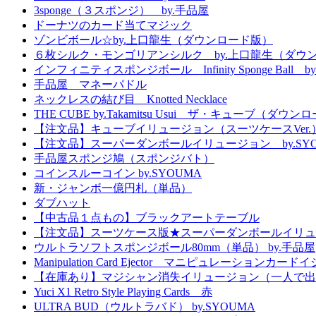
3sponge（３スポンジ） by.手品屋
ドーナツのカード当てマジック
ゾンビボール☆by.上口龍生（ダウンロード版）
６枚シルク・モンゴリアンシルク by.上口龍生（ダウ
インフィニティスポンジボール Infinity Sponge Ball b
手品屋 マネーパドル
ネックレスの結び目 Knotted Necklace
THE CUBE by.Takamitsu Usui ザ・キューブ（ダウ
【注文品】キューブイリュージョン（スーツケースVer.
【注文品】スーパーダンボールイリュージョン by.SYO
手品屋スポンジ鳩（スポンジバト）
コインスルーコイン by.SYOUMA
新・ジャンボ一億円札（単品）
ダブハット
【中古品１点もの】ブラックアートテーブル
【注文品】スーツケース版★スーパーダンボールイリュ
ウルトラソフトスポンジボール80mm（単品） by.手品屋
Manipulation Card Ejector マニピュレーションカー
【在庫あり】マジシャン消失イリュージョン（一人で出
Yuci X1 Retro Style Playing Cards 赤
ULTRA BUD（ウルトラバド） by.SYOUMA