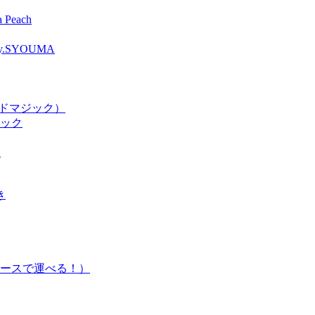
Peach
SYOUMA
ードマジック）
ジック
2
き
ースで運べる！）