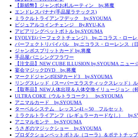
【新紙幣】ジャンボお札ルーティン by.将魔
エンドレスバナナ(手品屋ラテックス)
ミラクルトライアンフデック by.SYOUMA
ビジュアルコインチェンジ By.RYU-KA
アピアリングペットボトル by.SYOUMA
EVOLVE(パーフェクトチェンジ) by.ニコラス・ロー
パーフェクトリバイバル by.ニコラス・ローレンス（
ジャンボスプリットカード by.将魔
手品屋バニシングフラワー
【注文品】NEW CUBE ILLUSION by.SYOUMA
宴会マジックDVD by.将魔
マークドジャンボESPカード3 by.SYOUMA
リングスレッド（スーパーエラスティックスレッド）ル
【取寄品】NEW人体出現＆人体交換イリュージョン（
ULTRA COKE（ウルトラコーク） by.SYOUMA
アニマルカード by.SYOUMA
ターベルシステム レッスン41～50 フルセット
ミラクルトライアンフ（レギュラーカードなし） by.S
アニマルモンテ by.SYOUMA
うさぎのマジックショー by.SYOUMA
プロダクションペットボトル（コーラ）＆ポテトチップ