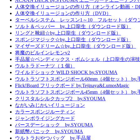
ACAAN DECK by.SYOUMA エニーカードエニーナンバー
人体交換イリュージョンの作り方（オンライン動画・D
人体交換イリュージョンの作り方（DVD）
ターベルシステム レッスン1～10 フルセット（ダウ
ソルト＆ペッパー by.上口龍生（ダウンロード版）
リングと靴紐☆by.上口龍生（ダウンロード版）
スポンジマジック☆by.上口龍生（ダウンロード版）
マイザーズドリーム☆by.上口龍生（ダウンロード版）
将魔のビルインレモンv2
手品屋☆ベンディックス・ボムシェル（上口龍生の演技
ウルトラドーナツ（１個）
ワイルドショック WILD SHOCK by.SYOUMA
ウルトラソフトスポンジボール60mm（4個セット） by.
Flick!Board フリックボード by.Tejinaya&LumosMagic
ウルトラソフトスポンジボール45mm（4個セット） by.
クリスタルシルクカップ2 by.SYOUMA
ながいみじかいイリュージョン
カラースポンジルーティン
ジャンボライジングカード
バースデーショック by.SYOUMA
新紙幣パニック by.SYOUMA
ウルトラおやつバッグ by.手品屋