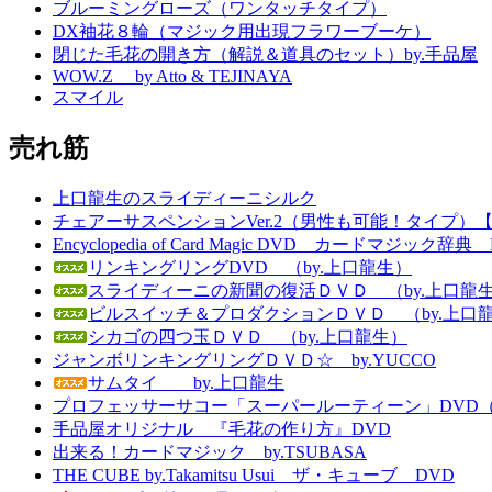
ブルーミングローズ（ワンタッチタイプ）
DX袖花８輪（マジック用出現フラワーブーケ）
閉じた毛花の開き方（解説＆道具のセット）by.手品屋
WOW.Z by Atto & TEJINAYA
スマイル
売れ筋
上口龍生のスライディーニシルク
チェアーサスペンションVer.2（男性も可能！タイプ）
Encyclopedia of Card Magic DVD カードマジッ
リンキングリングDVD （by.上口龍生）
スライディーニの新聞の復活ＤＶＤ （by.上口龍
ビルスイッチ＆プロダクションＤＶＤ （by.上口
シカゴの四つ玉ＤＶＤ （by.上口龍生）
ジャンボリンキングリングＤＶＤ☆ by.YUCCO
サムタイ by.上口龍生
プロフェッサーサコー「スーパールーティーン」DVD（英語字幕付き） 
手品屋オリジナル 『毛花の作り方』DVD
出来る！カードマジック by.TSUBASA
THE CUBE by.Takamitsu Usui ザ・キューブ DVD