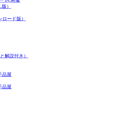
 by.将魔
L版）
ンロード版）
と解説付き）
手品屋
手品屋