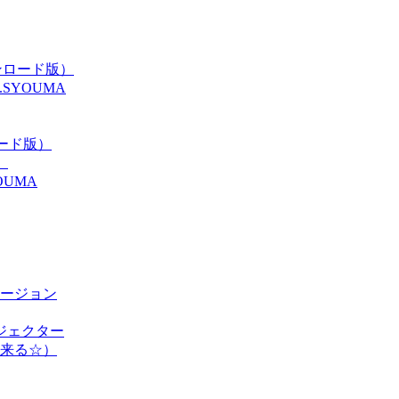
ンロード版）
y.SYOUMA
ンロード版）
）
UMA
ージョン
ドイジェクター
来る☆）