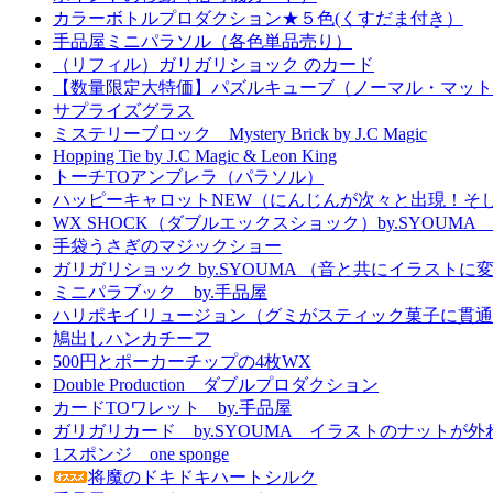
カラーボトルプロダクション★５色(くすだま付き）
手品屋ミニパラソル（各色単品売り）
（リフィル）ガリガリショック のカード
【数量限定大特価】パズルキューブ（ノーマル・マット
サプライズグラス
ミステリーブロック Mystery Brick by J.C Magic
Hopping Tie by J.C Magic & Leon King
トーチTOアンブレラ（パラソル）
ハッピーキャロットNEW（にんじんが次々と出現！そ
WX SHOCK（ダブルエックスショック）by.SYOUM
手袋うさぎのマジックショー
ガリガリショック by.SYOUMA （音と共にイラスト
ミニパラブック by.手品屋
ハリポキイリュージョン（グミがスティック菓子に貫通
鳩出しハンカチーフ
500円とポーカーチップの4枚WX
Double Production ダブルプロダクション
カードTOワレット by.手品屋
ガリガリカード by.SYOUMA イラストのナットが
1スポンジ one sponge
将魔のドキドキハートシルク