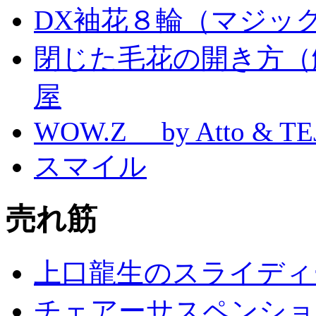
DX袖花８輪（マジッ
閉じた毛花の開き方（
屋
WOW.Z by Atto & TE
スマイル
売れ筋
上口龍生のスライディ
チェアーサスペンション