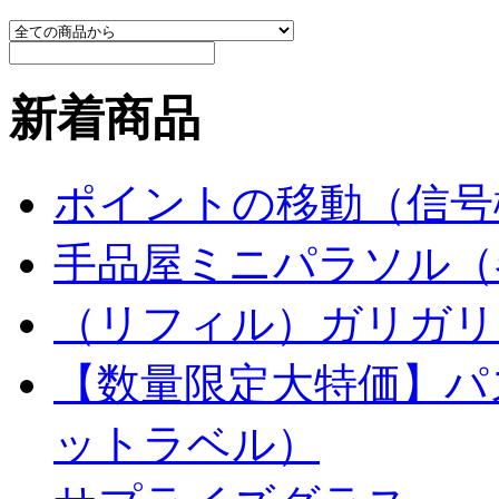
新着商品
ポイントの移動（信号
手品屋ミニパラソル（
（リフィル）ガリガリ
【数量限定大特価】パ
ットラベル）