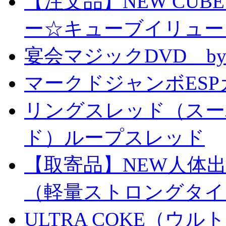
【注文品】NEW CUBE I
ー☆キューブイリュー
宴会マジックDVD by
マークドジャンボESPカ
リングスレッド（スー
ド）ループスレッド
【取寄品】NEW人体
（軽量ストロングタイ
ULTRA COKE（ウル