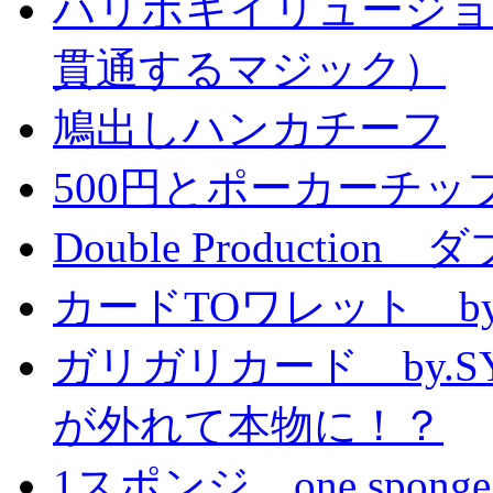
ハリポキイリュージョ
貫通するマジック）
鳩出しハンカチーフ
500円とポーカーチッ
Double Producti
カードTOワレット by
ガリガリカード by.
が外れて本物に！？
1スポンジ one sponge