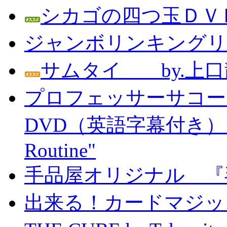
シカゴの四つ玉ＤＶＤ
ジャンボリンキングリン
サムタイ by.上口
プロフェッサーサコー
DVD（英語字幕付き） Prof
Routine"
手品屋オリジナル 『
出来る！カードマジック 