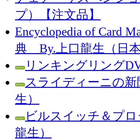
プ）【注文品】
Encyclopedia of C
典 By.上口龍生（日
リンキングリングDV
スライディーニの新聞
生）
ビルスイッチ＆プロダ
龍生）