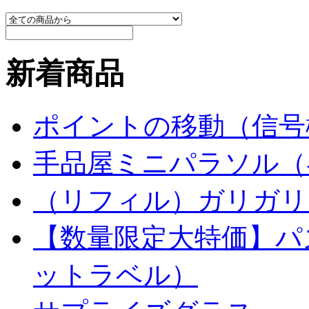
新着商品
ポイントの移動（信号
手品屋ミニパラソル（
（リフィル）ガリガリ
【数量限定大特価】パ
ットラベル）