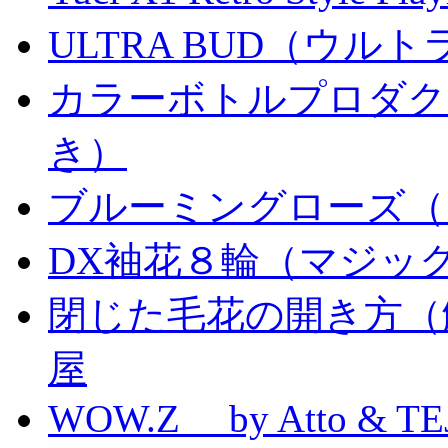
ULTRA BUD（ウルトラ
カラーボトルプロダク
き）
ブルーミングローズ（
DX袖花８輪（マジッ
閉じた毛花の開き方（
屋
WOW.Z by Atto & TE