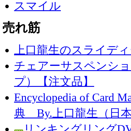
スマイル
売れ筋
上口龍生のスライディ
チェアーサスペンション
プ）【注文品】
Encyclopedia of C
典 By.上口龍生（日
リンキングリングDV