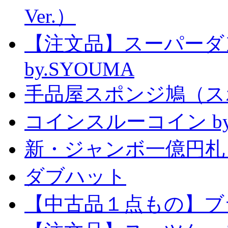
Ver.）
【注文品】スーパー
by.SYOUMA
手品屋スポンジ鳩（ス
コインスルーコイン by
新・ジャンボ一億円札
ダブハット
【中古品１点もの】ブ