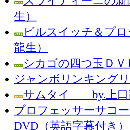
スライディーニの新聞
生）
ビルスイッチ＆プロダ
龍生）
シカゴの四つ玉ＤＶＤ
ジャンボリンキングリン
サムタイ by.上口
プロフェッサーサコー
DVD（英語字幕付き） Prof