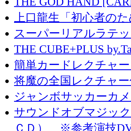
THE GOD HAND [CA
上口龍生「初心者のた
スーパーリアルラテッ
THE CUBE+PLUS by
簡単カードレクチャー b
将魔の全国レクチャー
ジャンボサッカーカメ
サウンドオブマジック S
ＣＤ） ※参考演技D