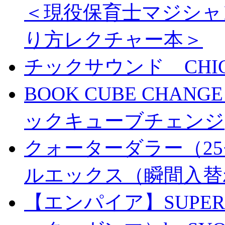
＜現役保育士マジシャ
り方レクチャー本＞
チックサウンド CHICK 
BOOK CUBE CHANG
ックキューブチェンジ
クォーターダラー（25
ルエックス（瞬間入替
【エンパイア】SUPER