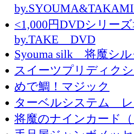
by.SYOUMA&TAKAM
<1,000円DVDシ
by.TAKE DVD
Syouma silk 将魔
スイーツプリディクシ
めで鯛！マジック
ターベルシステム レ
将魔のナインカード（