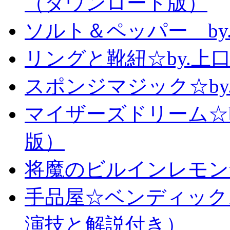
（ダウンロード版）
ソルト＆ペッパー b
リングと靴紐☆by.上
スポンジマジック☆b
マイザーズドリーム☆
版）
将魔のビルインレモン
手品屋☆ベンディック
演技と解説付き）