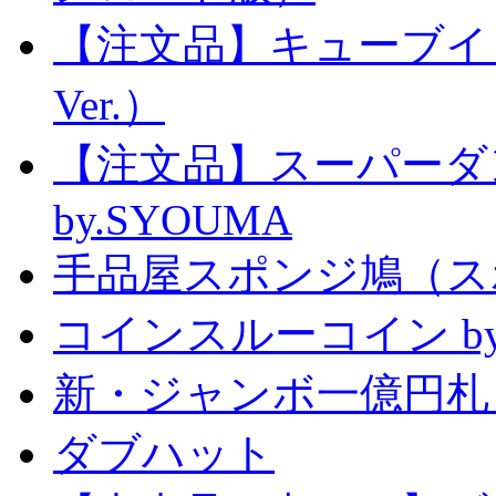
【注文品】キューブイ
Ver.）
【注文品】スーパー
by.SYOUMA
手品屋スポンジ鳩（ス
コインスルーコイン by
新・ジャンボ一億円札
ダブハット