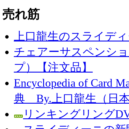
売れ筋
上口龍生のスライディ
チェアーサスペンション
プ）【注文品】
Encyclopedia of C
典 By.上口龍生（日
リンキングリングDV