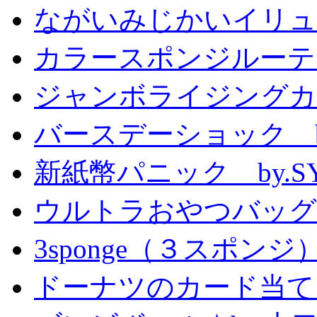
ながいみじかいイリュ
カラースポンジルーテ
ジャンボライジングカ
バースデーショック by
新紙幣パニック by.S
ウルトラおやつバッグ 
3sponge（３スポンジ
ドーナツのカード当て