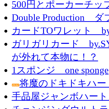
500円とポーカーチッ
Double Producti
カードTOワレット by
ガリガリカード by.
が外れて本物に！？
1スポンジ one sponge
将魔のドキドキハー
手品屋ジャンボハート