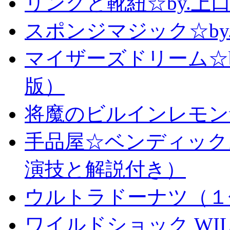
リングと靴紐☆by.上
スポンジマジック☆b
マイザーズドリーム☆
版）
将魔のビルインレモン
手品屋☆ベンディック
演技と解説付き）
ウルトラドーナツ（１
ワイルドショック WILD 