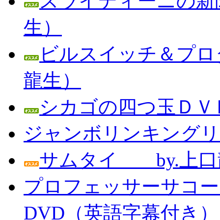
スライディーニの新聞
生）
ビルスイッチ＆プロダ
龍生）
シカゴの四つ玉ＤＶＤ
ジャンボリンキングリン
サムタイ by.上口
プロフェッサーサコー
DVD（英語字幕付き） Prof