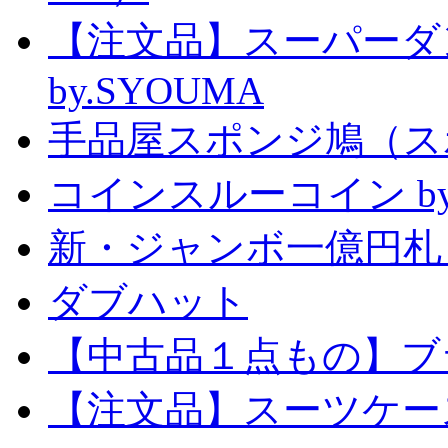
【注文品】スーパー
by.SYOUMA
手品屋スポンジ鳩（ス
コインスルーコイン by
新・ジャンボ一億円札
ダブハット
【中古品１点もの】ブ
【注文品】スーツケー