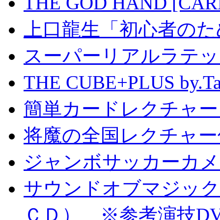
THE GOD HAND [CA
上口龍生「初心者のた
スーパーリアルラテッ
THE CUBE+PLUS by
簡単カードレクチャー b
将魔の全国レクチャー
ジャンボサッカーカメ
サウンドオブマジック S
ＣＤ） ※参考演技D