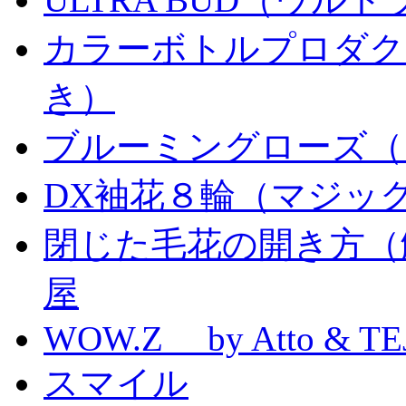
カラーボトルプロダク
き）
ブルーミングローズ（
DX袖花８輪（マジッ
閉じた毛花の開き方（
屋
WOW.Z by Atto & TE
スマイル