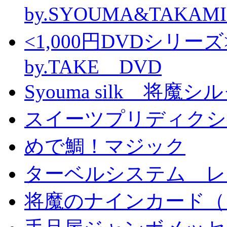
by.SYOUMA&TAKAM
<1,000円DVDシ
by.TAKE DVD
Syouma silk 将魔
スイーツプリディクシ
めで鯛！マジック
ターベルシステム レ
将魔のナインカード（