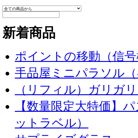
新着商品
ポイントの移動（信号
手品屋ミニパラソル（
（リフィル）ガリガリ
【数量限定大特価】パ
ットラベル）