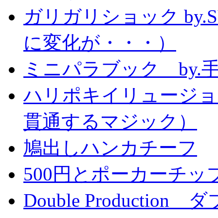
ガリガリショック by.
に変化が・・・）
ミニパラブック by.
ハリポキイリュージョ
貫通するマジック）
鳩出しハンカチーフ
500円とポーカーチッ
Double Producti