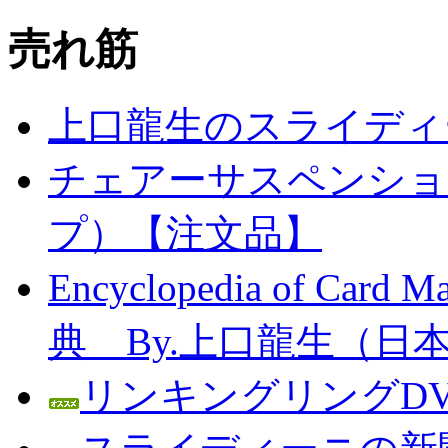
売れ筋
上口龍生のスライディ
チェアーサスペンション
プ）【注文品】
Encyclopedia of C
典 By.上口龍生（日
リンキングリングDV