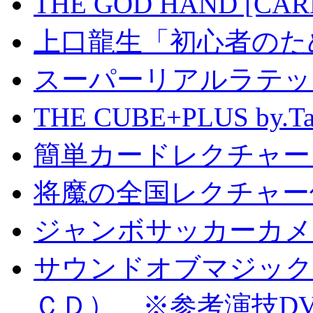
THE GOD HAND [CA
上口龍生「初心者のた
スーパーリアルラテッ
THE CUBE+PLUS by
簡単カードレクチャー b
将魔の全国レクチャー
ジャンボサッカーカメ
サウンドオブマジック S
ＣＤ） ※参考演技D