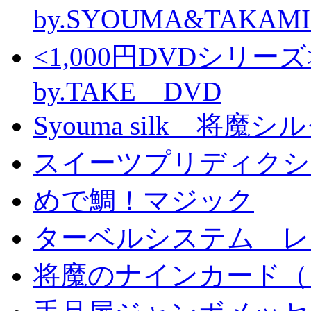
by.SYOUMA&TAKAM
<1,000円DVDシ
by.TAKE DVD
Syouma silk 将魔
スイーツプリディクシ
めで鯛！マジック
ターベルシステム レ
将魔のナインカード（