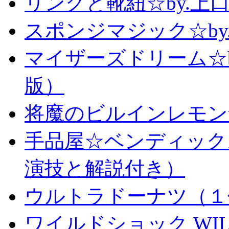
リングと靴紐☆by.上
スポンジマジック☆b
マイザーズドリーム☆
版）
将魔のビルインレモン
手品屋☆ベンディック
演技と解説付き）
ウルトラドーナツ（１
ワイルドショック WILD 