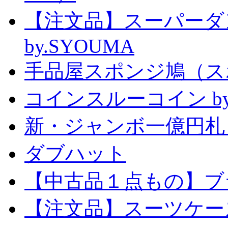
【注文品】スーパー
by.SYOUMA
手品屋スポンジ鳩（ス
コインスルーコイン by
新・ジャンボ一億円札
ダブハット
【中古品１点もの】ブ
【注文品】スーツケー