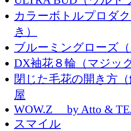
カラーボトルプロダク
き）
ブルーミングローズ（
DX袖花８輪（マジッ
閉じた毛花の開き方（
屋
WOW.Z by Atto & TE
スマイル