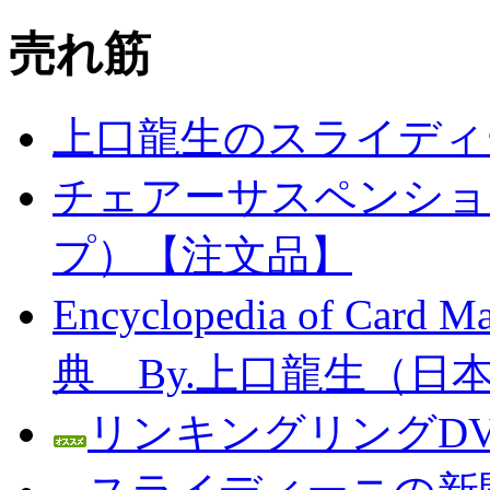
売れ筋
上口龍生のスライディ
チェアーサスペンション
プ）【注文品】
Encyclopedia of C
典 By.上口龍生（日
リンキングリングDV