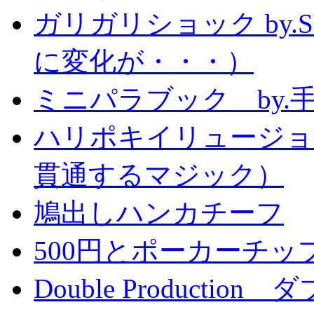
ガリガリショック by.
に変化が・・・）
ミニパラブック by.
ハリポキイリュージョ
貫通するマジック）
鳩出しハンカチーフ
500円とポーカーチッ
Double Producti