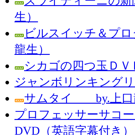
スライディーニの新聞
生）
ビルスイッチ＆プロダ
龍生）
シカゴの四つ玉ＤＶＤ
ジャンボリンキングリン
サムタイ by.上口
プロフェッサーサコー
DVD（英語字幕付き） Prof