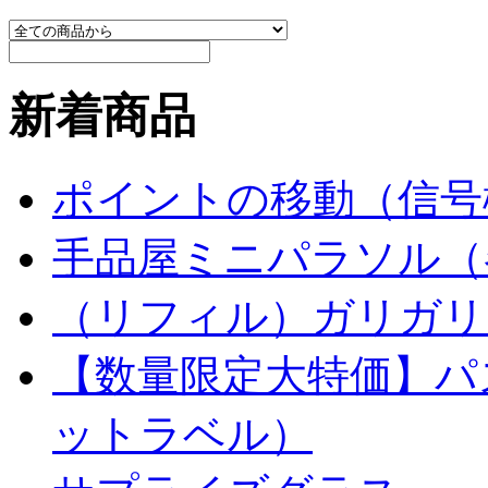
新着商品
ポイントの移動（信号
手品屋ミニパラソル（
（リフィル）ガリガリ
【数量限定大特価】パ
ットラベル）