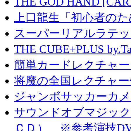
THE GOD HAND [CA
上口龍生「初心者のた
スーパーリアルラテッ
THE CUBE+PLUS by
簡単カードレクチャー b
将魔の全国レクチャー
ジャンボサッカーカメ
サウンドオブマジック S
ＣＤ） ※参考演技D