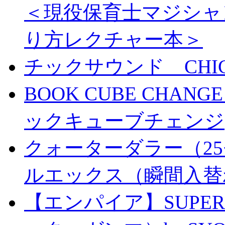
＜現役保育士マジシャ
り方レクチャー本＞
チックサウンド CHICK 
BOOK CUBE CHANG
ックキューブチェンジ
クォーターダラー（25
ルエックス（瞬間入替
【エンパイア】SUPER