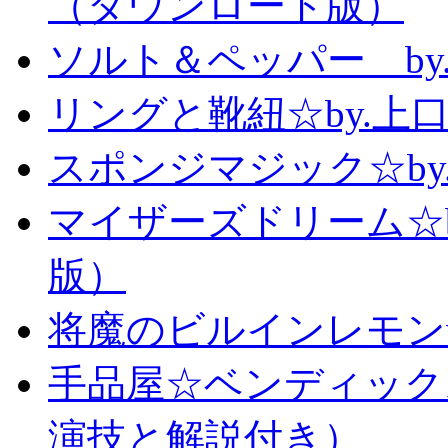
（ダウンロード版）
ソルト＆ペッパー b
リングと靴紐☆by.上
スポンジマジック☆b
マイザーズドリーム☆
版）
将魔のビルインレモン
手品屋☆ベンディック
演技と解説付き）