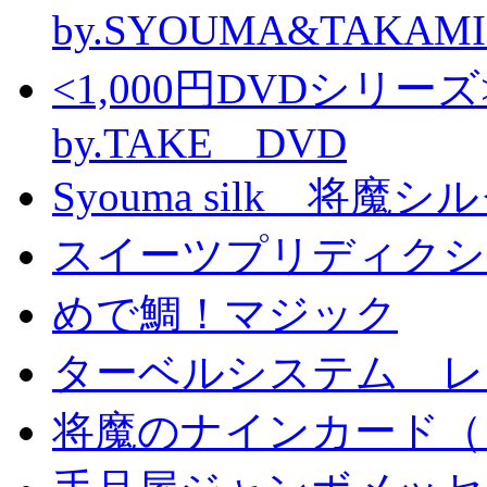
by.SYOUMA&TAKAM
<1,000円DVDシ
by.TAKE DVD
Syouma silk 将魔
スイーツプリディクシ
めで鯛！マジック
ターベルシステム レ
将魔のナインカード（