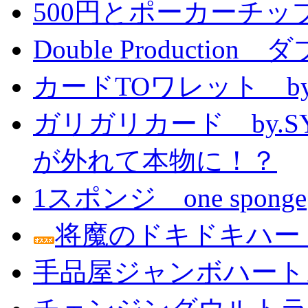
500円とポーカーチッ
Double Producti
カードTOワレット by
ガリガリカード by.
が外れて本物に！？
1スポンジ one sponge
将魔のドキドキハー
手品屋ジャンボハート