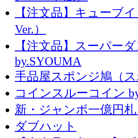
【注文品】キューブイ
Ver.）
【注文品】スーパー
by.SYOUMA
手品屋スポンジ鳩（ス
コインスルーコイン by
新・ジャンボ一億円札
ダブハット