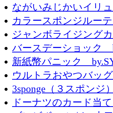
ながいみじかいイリュ
カラースポンジルーテ
ジャンボライジングカ
バースデーショック by
新紙幣パニック by.S
ウルトラおやつバッグ 
3sponge（３スポンジ
ドーナツのカード当て