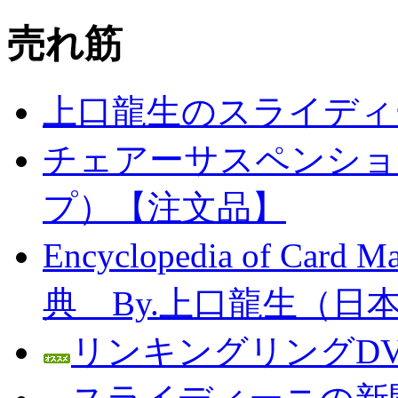
売れ筋
上口龍生のスライディ
チェアーサスペンション
プ）【注文品】
Encyclopedia of C
典 By.上口龍生（日
リンキングリングDV