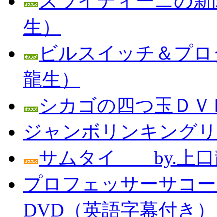
スライディーニの新聞
生）
ビルスイッチ＆プロダ
龍生）
シカゴの四つ玉ＤＶＤ
ジャンボリンキングリン
サムタイ by.上口
プロフェッサーサコー
DVD（英語字幕付き） Prof