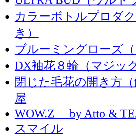
カラーボトルプロダク
き）
ブルーミングローズ（
DX袖花８輪（マジッ
閉じた毛花の開き方（
屋
WOW.Z by Atto & TE
スマイル