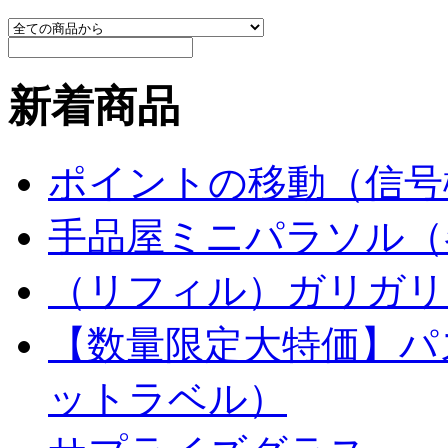
新着商品
ポイントの移動（信号
手品屋ミニパラソル（
（リフィル）ガリガリ
【数量限定大特価】パ
ットラベル）