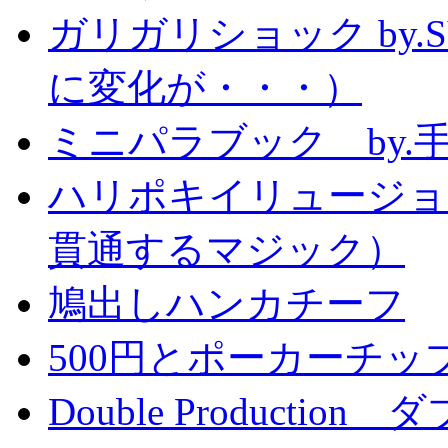
ガリガリショック by.
に変化が・・・）
ミニパラブック by.
ハリポキイリュージョ
貫通するマジック）
鳩出しハンカチーフ
500円とポーカーチッ
Double Producti