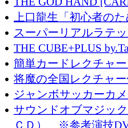
THE GOD HAND [CA
上口龍生「初心者のた
スーパーリアルラテッ
THE CUBE+PLUS by
簡単カードレクチャー b
将魔の全国レクチャー
ジャンボサッカーカメ
サウンドオブマジック S
ＣＤ） ※参考演技D