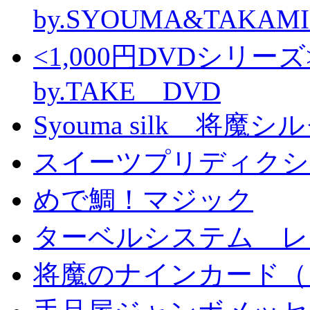
by.SYOUMA&TAKAM
<1,000円DVDシ
by.TAKE DVD
Syouma silk 将魔
スイーツプリディクシ
めで鯛！マジック
ターベルシステム レ
将魔のナインカード（