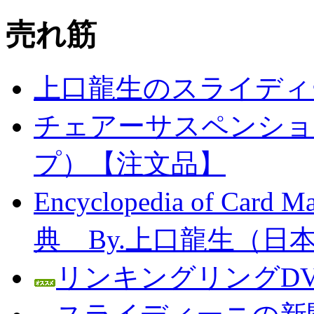
売れ筋
上口龍生のスライディ
チェアーサスペンション
プ）【注文品】
Encyclopedia of C
典 By.上口龍生（日
リンキングリングDV