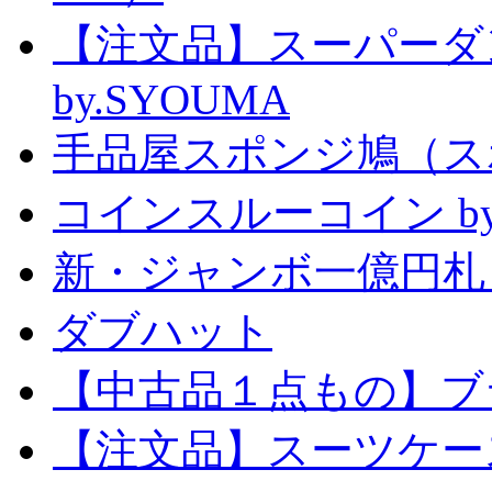
【注文品】スーパー
by.SYOUMA
手品屋スポンジ鳩（ス
コインスルーコイン by
新・ジャンボ一億円札
ダブハット
【中古品１点もの】ブ
【注文品】スーツケー