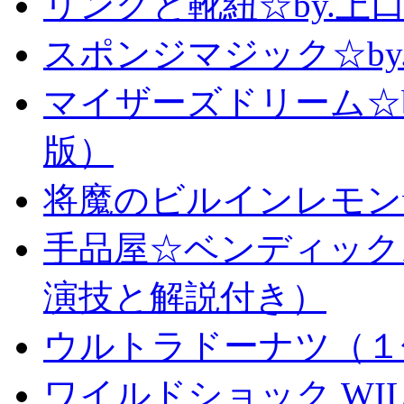
リングと靴紐☆by.上
スポンジマジック☆b
マイザーズドリーム☆
版）
将魔のビルインレモン
手品屋☆ベンディック
演技と解説付き）
ウルトラドーナツ（１
ワイルドショック WILD 