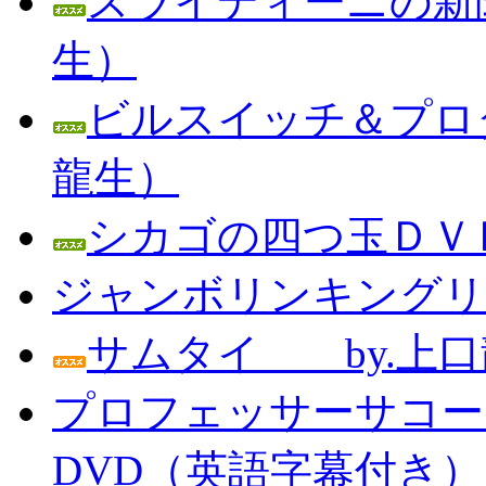
スライディーニの新聞
生）
ビルスイッチ＆プロダ
龍生）
シカゴの四つ玉ＤＶＤ
ジャンボリンキングリン
サムタイ by.上口
プロフェッサーサコー
DVD（英語字幕付き） Prof