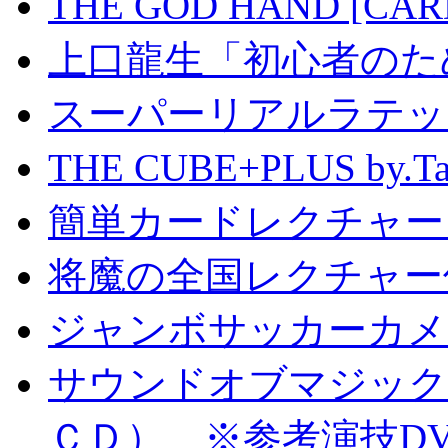
THE GOD HAND [CA
上口龍生「初心者のた
スーパーリアルラテッ
THE CUBE+PLUS by
簡単カードレクチャー b
将魔の全国レクチャー
ジャンボサッカーカメ
サウンドオブマジック S
ＣＤ） ※参考演技D