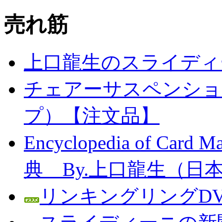
売れ筋
上口龍生のスライディ
チェアーサスペンション
プ）【注文品】
Encyclopedia of C
典 By.上口龍生（日
リンキングリングDV