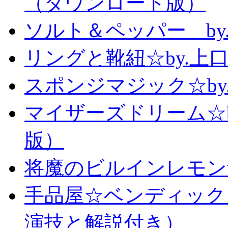
（ダウンロード版）
ソルト＆ペッパー b
リングと靴紐☆by.上
スポンジマジック☆b
マイザーズドリーム☆
版）
将魔のビルインレモン
手品屋☆ベンディック
演技と解説付き）