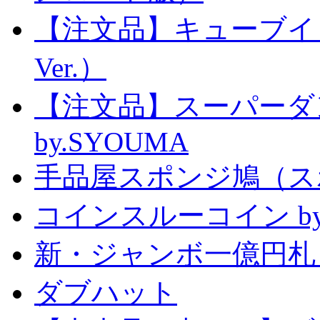
【注文品】キューブイ
Ver.）
【注文品】スーパー
by.SYOUMA
手品屋スポンジ鳩（ス
コインスルーコイン by
新・ジャンボ一億円札
ダブハット