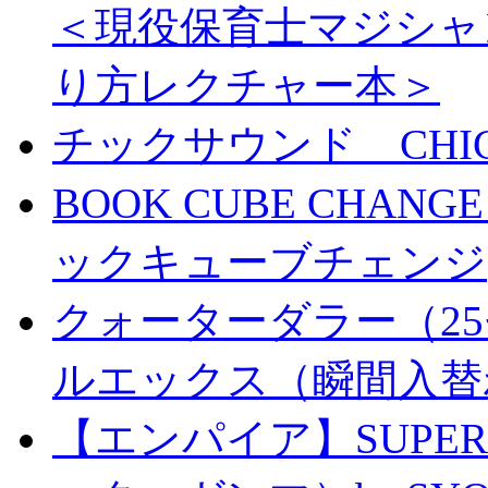
＜現役保育士マジシャ
り方レクチャー本＞
チックサウンド CHICK 
BOOK CUBE CHANG
ックキューブチェンジ
クォーターダラー（25
ルエックス（瞬間入替
【エンパイア】SUPER