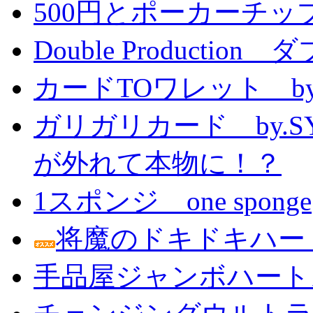
500円とポーカーチッ
Double Producti
カードTOワレット by
ガリガリカード by.
が外れて本物に！？
1スポンジ one sponge
将魔のドキドキハー
手品屋ジャンボハート