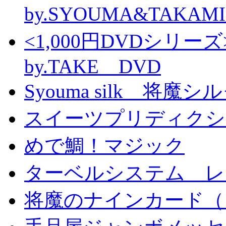
by.SYOUMA&TAKAM
<1,000円DVDシ
by.TAKE DVD
Syouma silk 将魔
スイーツプリディクシ
めで鯛！マジック
ターベルシステム レ
将魔のナインカード（