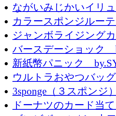
ながいみじかいイリュ
カラースポンジルーテ
ジャンボライジングカ
バースデーショック by
新紙幣パニック by.S
ウルトラおやつバッグ 
3sponge（３スポンジ
ドーナツのカード当て