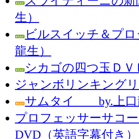
スライディーニの新聞
生）
ビルスイッチ＆プロダ
龍生）
シカゴの四つ玉ＤＶＤ
ジャンボリンキングリン
サムタイ by.上口
プロフェッサーサコー
DVD（英語字幕付き） Prof