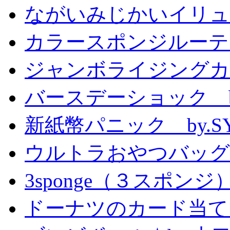
ながいみじかいイリュ
カラースポンジルーテ
ジャンボライジングカ
バースデーショック by
新紙幣パニック by.S
ウルトラおやつバッグ 
3sponge（３スポンジ
ドーナツのカード当て