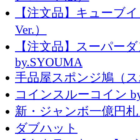
【注文品】キューブイ
Ver.）
【注文品】スーパー
by.SYOUMA
手品屋スポンジ鳩（ス
コインスルーコイン by
新・ジャンボ一億円札
ダブハット