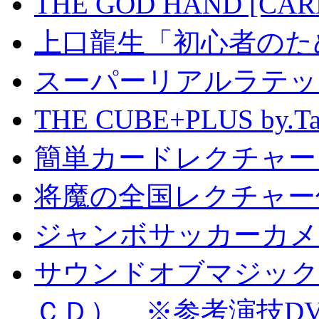
THE GOD HAND [CA
上口龍生「初心者のた
スーパーリアルラテッ
THE CUBE+PLUS by
簡単カードレクチャー b
将魔の全国レクチャー
ジャンボサッカーカメ
サウンドオブマジック S
ＣＤ） ※参考演技D