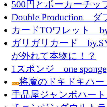
500円とポーカーチッ
Double Producti
カードTOワレット by
ガリガリカード by.
が外れて本物に！？
1スポンジ one sponge
将魔のドキドキハー
手品屋ジャンボハート