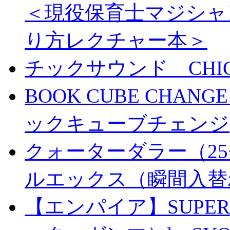
＜現役保育士マジシャ
り方レクチャー本＞
チックサウンド CHICK 
BOOK CUBE CHANG
ックキューブチェンジ
クォーターダラー（25
ルエックス（瞬間入替
【エンパイア】SUPER