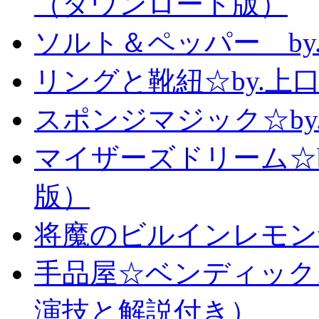
（ダウンロード版）
ソルト＆ペッパー b
リングと靴紐☆by.上
スポンジマジック☆b
マイザーズドリーム☆
版）
将魔のビルインレモン
手品屋☆ベンディック
演技と解説付き）