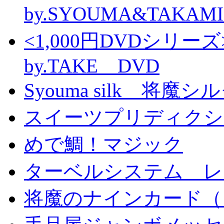
by.SYOUMA&TAKAM
<1,000円DVDシ
by.TAKE DVD
Syouma silk 将魔
スイーツプリディクシ
めで鯛！マジック
ターベルシステム レ
将魔のナインカード（