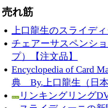
売れ筋
上口龍生のスライディ
チェアーサスペンション
プ）【注文品】
Encyclopedia of C
典 By.上口龍生（日
リンキングリングDV