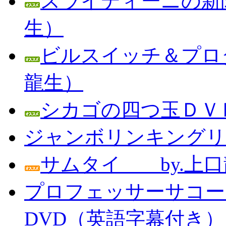
スライディーニの新聞
生）
ビルスイッチ＆プロダ
龍生）
シカゴの四つ玉ＤＶＤ
ジャンボリンキングリン
サムタイ by.上口
プロフェッサーサコー
DVD（英語字幕付き） Prof