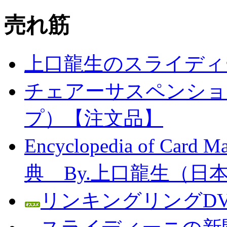
売れ筋
上口龍生のスライディ
チェアーサスペンション
プ）【注文品】
Encyclopedia of C
典 By.上口龍生（日
リンキングリングDV