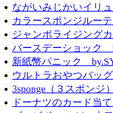
ながいみじかいイリュ
カラースポンジルーテ
ジャンボライジングカ
バースデーショック by
新紙幣パニック by.S
ウルトラおやつバッグ 
3sponge（３スポンジ
ドーナツのカード当て