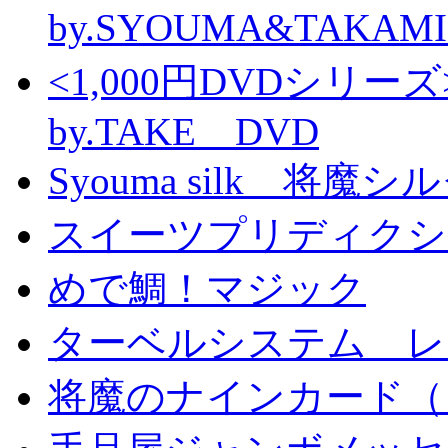
by.SYOUMA&TAKAM
<1,000円DVDシ
by.TAKE DVD
Syouma silk 将魔
スイーツプリディクシ
めで鯛！マジック
ターベルシステム レ
将魔のナインカード（