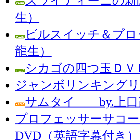
スライディーニの新聞
生）
ビルスイッチ＆プロダ
龍生）
シカゴの四つ玉ＤＶＤ
ジャンボリンキングリン
サムタイ by.上口
プロフェッサーサコー
DVD（英語字幕付き） Prof