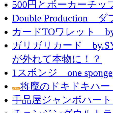
500円とポーカーチッ
Double Producti
カードTOワレット by
ガリガリカード by.
が外れて本物に！？
1スポンジ one sponge
将魔のドキドキハー
手品屋ジャンボハート