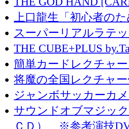
THE GOD HAND [CA
上口龍生「初心者のた
スーパーリアルラテッ
THE CUBE+PLUS by
簡単カードレクチャー b
将魔の全国レクチャー
ジャンボサッカーカメ
サウンドオブマジック S
ＣＤ） ※参考演技D