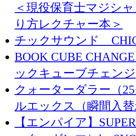
＜現役保育士マジシャ
り方レクチャー本＞
チックサウンド CHICK 
BOOK CUBE CHANG
ックキューブチェンジ
クォーターダラー（25
ルエックス（瞬間入替
【エンパイア】SUPER