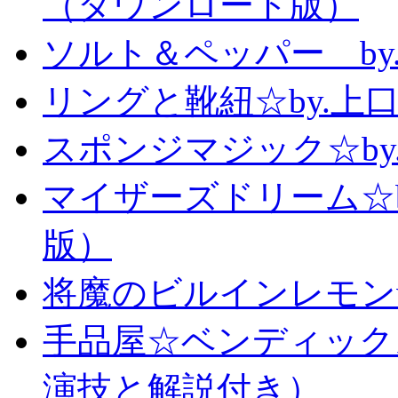
（ダウンロード版）
ソルト＆ペッパー b
リングと靴紐☆by.上
スポンジマジック☆b
マイザーズドリーム☆
版）
将魔のビルインレモン
手品屋☆ベンディック
演技と解説付き）