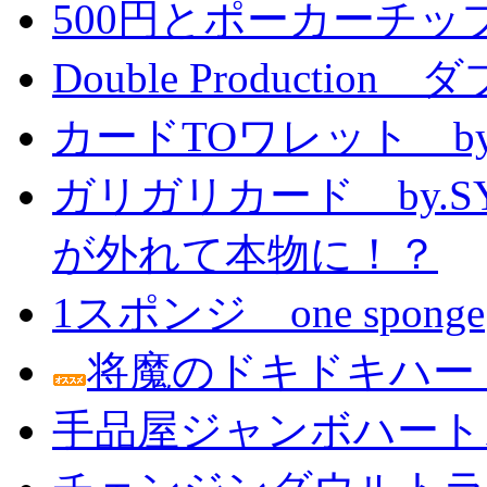
500円とポーカーチッ
Double Producti
カードTOワレット by
ガリガリカード by.
が外れて本物に！？
1スポンジ one sponge
将魔のドキドキハー
手品屋ジャンボハート