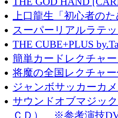
THE GOD HAND [CA
上口龍生「初心者のた
スーパーリアルラテッ
THE CUBE+PLUS by
簡単カードレクチャー b
将魔の全国レクチャー
ジャンボサッカーカメ
サウンドオブマジック S
ＣＤ） ※参考演技D