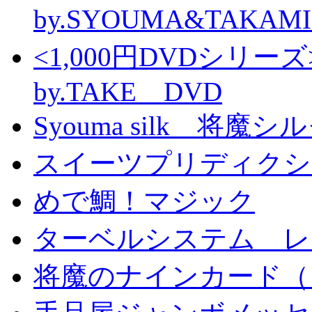
by.SYOUMA&TAKAM
<1,000円DVDシ
by.TAKE DVD
Syouma silk 将魔
スイーツプリディクシ
めで鯛！マジック
ターベルシステム レ
将魔のナインカード（