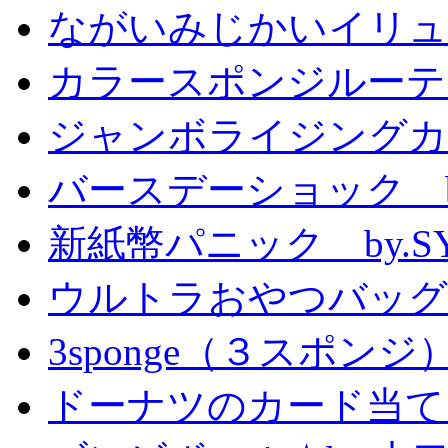
ながいみじかいイリュ
カラースポンジルーテ
ジャンボライジングカ
バースデーショック by
新紙幣パニック by.S
ウルトラおやつバッグ 
3sponge（３スポンジ
ドーナツのカード当て