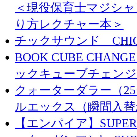
＜現役保育士マジシャ
り方レクチャー本＞
チックサウンド CHICK 
BOOK CUBE CHANG
ックキューブチェンジ
クォーターダラー（25
ルエックス（瞬間入替
【エンパイア】SUPER