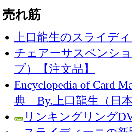
売れ筋
上口龍生のスライディ
チェアーサスペンション
プ）【注文品】
Encyclopedia of C
典 By.上口龍生（日
リンキングリングDV