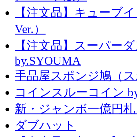
【注文品】キューブイ
Ver.）
【注文品】スーパー
by.SYOUMA
手品屋スポンジ鳩（ス
コインスルーコイン by
新・ジャンボ一億円札
ダブハット