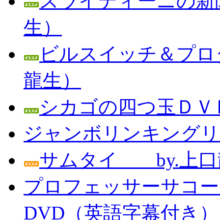
スライディーニの新聞
生）
ビルスイッチ＆プロダ
龍生）
シカゴの四つ玉ＤＶＤ
ジャンボリンキングリン
サムタイ by.上口
プロフェッサーサコー
DVD（英語字幕付き） Prof