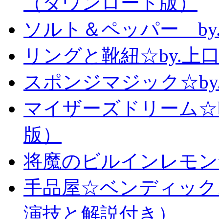
（ダウンロード版）
ソルト＆ペッパー b
リングと靴紐☆by.上
スポンジマジック☆b
マイザーズドリーム☆
版）
将魔のビルインレモン
手品屋☆ベンディック
演技と解説付き）