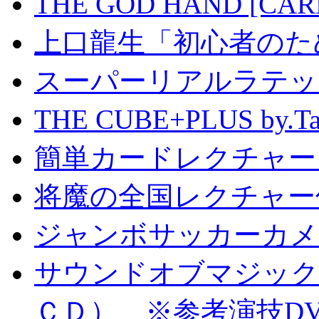
THE GOD HAND [CA
上口龍生「初心者のた
スーパーリアルラテッ
THE CUBE+PLUS by
簡単カードレクチャー b
将魔の全国レクチャー
ジャンボサッカーカメ
サウンドオブマジック S
ＣＤ） ※参考演技D