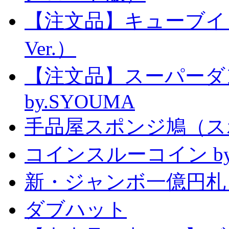
【注文品】キューブイ
Ver.）
【注文品】スーパー
by.SYOUMA
手品屋スポンジ鳩（ス
コインスルーコイン by
新・ジャンボ一億円札
ダブハット