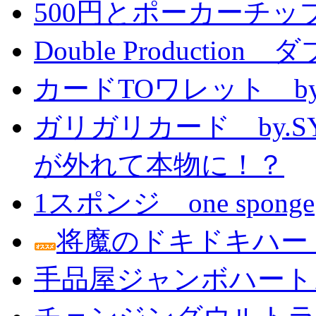
500円とポーカーチッ
Double Producti
カードTOワレット by
ガリガリカード by.
が外れて本物に！？
1スポンジ one sponge
将魔のドキドキハー
手品屋ジャンボハート