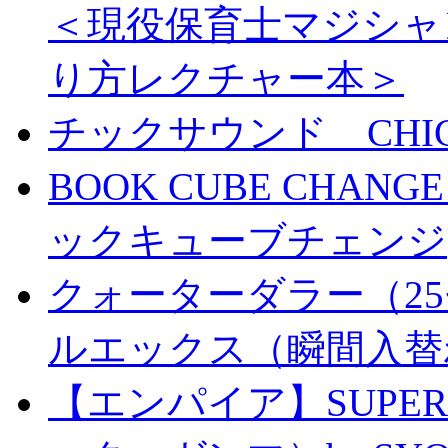
＜現役保育士マジシャ
り方レクチャー本＞
チックサウンド CHICK 
BOOK CUBE CHANG
ックキューブチェンジ
クォーターダラー（25
ルエックス（瞬間入替
【エンパイア】SUPER