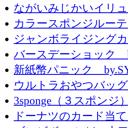
ながいみじかいイリュ
カラースポンジルーテ
ジャンボライジングカ
バースデーショック by
新紙幣パニック by.S
ウルトラおやつバッグ 
3sponge（３スポンジ
ドーナツのカード当て