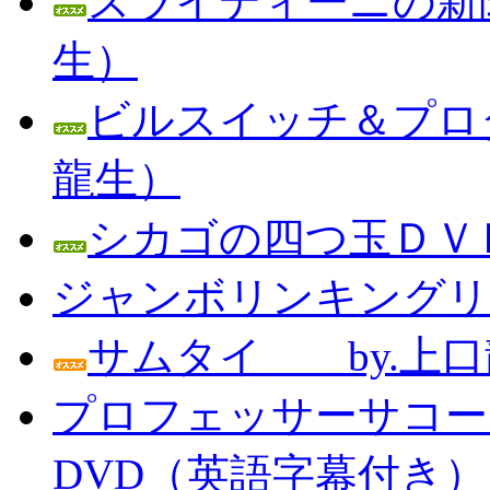
スライディーニの新聞
生）
ビルスイッチ＆プロダ
龍生）
シカゴの四つ玉ＤＶＤ
ジャンボリンキングリン
サムタイ by.上口
プロフェッサーサコー
DVD（英語字幕付き） Prof