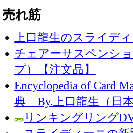
売れ筋
上口龍生のスライディ
チェアーサスペンション
プ）【注文品】
Encyclopedia of C
典 By.上口龍生（日
リンキングリングDV