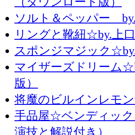
（ダウンロード版）
ソルト＆ペッパー b
リングと靴紐☆by.上
スポンジマジック☆b
マイザーズドリーム☆
版）
将魔のビルインレモン
手品屋☆ベンディック
演技と解説付き）