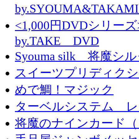
by.SYOUMA&TAKAM
<1,000円DVDシ
by.TAKE DVD
Syouma silk 将魔
スイーツプリディクシ
めで鯛！マジック
ターベルシステム レ
将魔のナインカード（