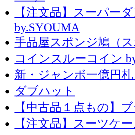
【注文品】スーパー
by.SYOUMA
手品屋スポンジ鳩（ス
コインスルーコイン by
新・ジャンボ一億円札
ダブハット
【中古品１点もの】ブ
【注文品】スーツケー