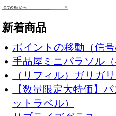
新着商品
ポイントの移動（信号
手品屋ミニパラソル（
（リフィル）ガリガリ
【数量限定大特価】パ
ットラベル）