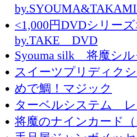
by.SYOUMA&TAKAM
<1,000円DVDシ
by.TAKE DVD
Syouma silk 将魔
スイーツプリディクシ
めで鯛！マジック
ターベルシステム レ
将魔のナインカード（