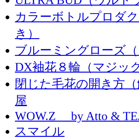
カラーボトルプロダク
き）
ブルーミングローズ（
DX袖花８輪（マジッ
閉じた毛花の開き方（
屋
WOW.Z by Atto & TE
スマイル