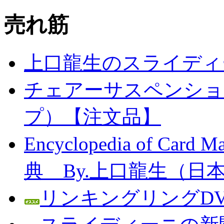
売れ筋
上口龍生のスライディ
チェアーサスペンション
プ）【注文品】
Encyclopedia of C
典 By.上口龍生（日
リンキングリングDV