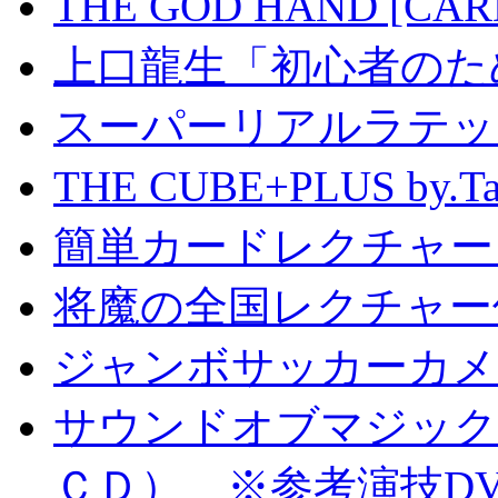
THE GOD HAND [CA
上口龍生「初心者のた
スーパーリアルラテッ
THE CUBE+PLUS by
簡単カードレクチャー b
将魔の全国レクチャー
ジャンボサッカーカメ
サウンドオブマジック S
ＣＤ） ※参考演技D