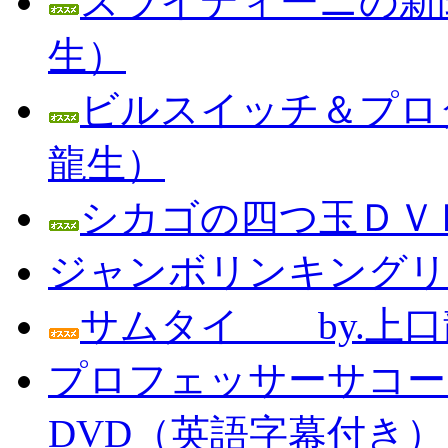
スライディーニの新聞
生）
ビルスイッチ＆プロダ
龍生）
シカゴの四つ玉ＤＶＤ
ジャンボリンキングリン
サムタイ by.上口
プロフェッサーサコー
DVD（英語字幕付き） Prof