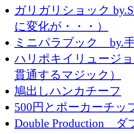
ガリガリショック by.
に変化が・・・）
ミニパラブック by.
ハリポキイリュージョ
貫通するマジック）
鳩出しハンカチーフ
500円とポーカーチッ
Double Producti