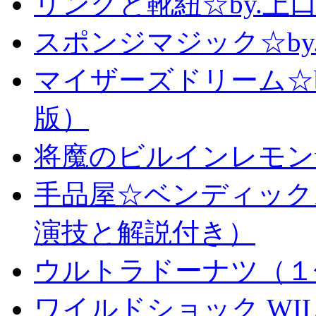
リングと靴紐☆by.上
スポンジマジック☆b
マイザーズドリーム☆
版）
将魔のビルインレモン
手品屋☆ベンディック
演技と解説付き）
ウルトラドーナツ（１
ワイルドショック WILD 