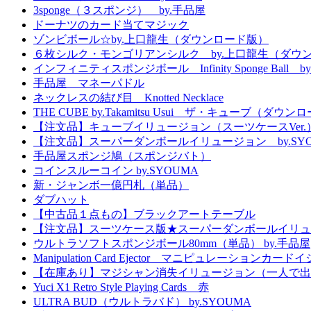
3sponge（３スポンジ） by.手品屋
ドーナツのカード当てマジック
ゾンビボール☆by.上口龍生（ダウンロード版）
６枚シルク・モンゴリアンシルク by.上口龍生（ダウ
インフィニティスポンジボール Infinity Sponge Ball b
手品屋 マネーパドル
ネックレスの結び目 Knotted Necklace
THE CUBE by.Takamitsu Usui ザ・キューブ（ダウ
【注文品】キューブイリュージョン（スーツケースVer.
【注文品】スーパーダンボールイリュージョン by.SYO
手品屋スポンジ鳩（スポンジバト）
コインスルーコイン by.SYOUMA
新・ジャンボ一億円札（単品）
ダブハット
【中古品１点もの】ブラックアートテーブル
【注文品】スーツケース版★スーパーダンボールイリュ
ウルトラソフトスポンジボール80mm（単品） by.手品屋
Manipulation Card Ejector マニピュレーションカー
【在庫あり】マジシャン消失イリュージョン（一人で出
Yuci X1 Retro Style Playing Cards 赤
ULTRA BUD（ウルトラバド） by.SYOUMA