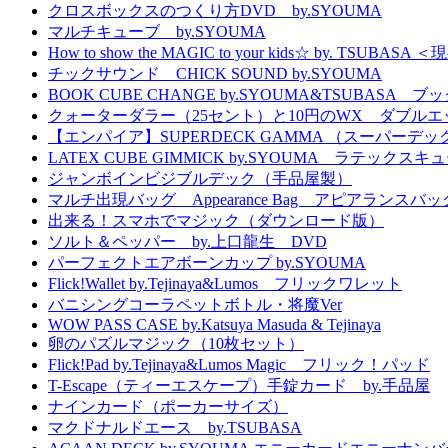
クロスボックスのつくり方DVD by.SYOUMA
マルチキューブ by.SYOUMA
How to show the MAGIC to your kids☆ 
チックサウンド CHICK SOUND by.SYOUMA
BOOK CUBE CHANGE by.SYOUMA&TSUBASA
クォーターダラー（25セント）と10円のWX ダブル
【エンパイア】SUPERDECK GAMMA （スーパーデック
LATEX CUBE GIMMICK by.SYOUMA ラテッ
ジャンボインビジブルデック（手品屋製）
マルチ出現バッグ Appearance Bag アピアランスバッ
出来る！スマホでマジック（ダウンロード版）
ソルト＆ペッパー by.上口龍生 DVD
パーフェクトエアボーンカップ by.SYOUMA
Flick!Wallet by.Tejinaya&Lumos フリックワレット
バニシングコーラペットボトル・将魔Ver
WOW PASS CASE by.Katsuya Masuda & Tejinaya
卵のパズルマジック（10枚セット）
Flick!Pad by.Tejinaya&Lumos Magic フリック！パッド
T-Escape（ティーエスケープ）手錠カード by.手品屋
ナインカード（ポーカーサイズ）
マクドナルドエース by.TSUBASA