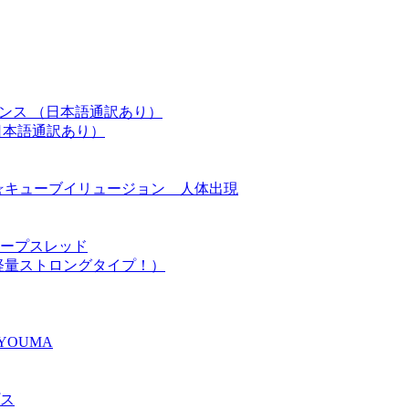
レンス （日本語通訳あり）
日本語通訳あり）
 ニュー☆キューブイリュージョン 人体出現
ープスレッド
軽量ストロングタイプ！）
YOUMA
ス