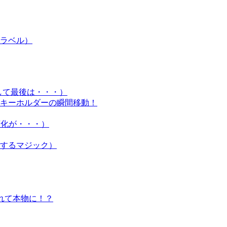
ラベル）
して最後は・・・）
A キーホルダーの瞬間移動！
に変化が・・・）
するマジック）
外れて本物に！？