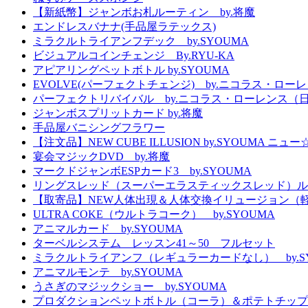
【新紙幣】ジャンボお札ルーティン by.将魔
エンドレスバナナ(手品屋ラテックス)
ミラクルトライアンフデック by.SYOUMA
ビジュアルコインチェンジ By.RYU-KA
アピアリングペットボトル by.SYOUMA
EVOLVE(パーフェクトチェンジ) by.ニコラス・ロー
パーフェクトリバイバル by.ニコラス・ローレンス（
ジャンボスプリットカード by.将魔
手品屋バニシングフラワー
【注文品】NEW CUBE ILLUSION by.SYOUMA
宴会マジックDVD by.将魔
マークドジャンボESPカード3 by.SYOUMA
リングスレッド（スーパーエラスティックスレッド）ル
【取寄品】NEW人体出現＆人体交換イリュージョン（
ULTRA COKE（ウルトラコーク） by.SYOUMA
アニマルカード by.SYOUMA
ターベルシステム レッスン41～50 フルセット
ミラクルトライアンフ（レギュラーカードなし） by.S
アニマルモンテ by.SYOUMA
うさぎのマジックショー by.SYOUMA
プロダクションペットボトル（コーラ）＆ポテトチップ