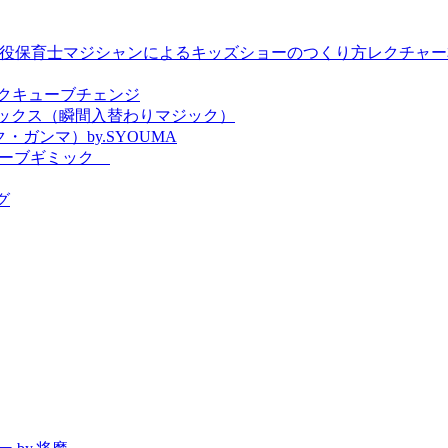
by. TSUBASA ＜現役保育士マジシャンによるキッズショーのつくり方レクチャ
 ブックキューブチェンジ
エックス（瞬間入替わりマジック）
・ガンマ）by.SYOUMA
クスキューブギミック
グ