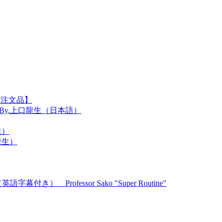
【注文品】
ク辞典 By.上口龍生（日本語）
生）
龍生）
Professor Sako "Super Routine"