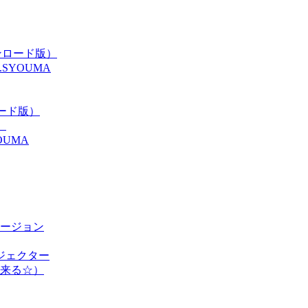
ンロード版）
y.SYOUMA
ンロード版）
）
UMA
ージョン
ドイジェクター
来る☆）