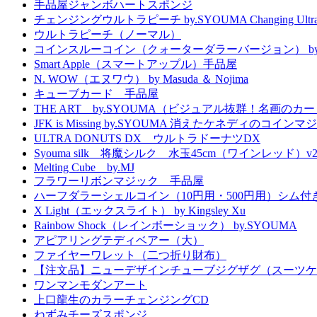
手品屋ジャンボハートスポンジ
チェンジングウルトラピーチ by.SYOUMA Changing Ultra 
ウルトラピーチ（ノーマル）
コインスルーコイン（クォーターダラーバージョン） by.
Smart Apple（スマートアップル）手品屋
N. WOW（エヌワウ） by Masuda ＆ Nojima
キューブカード 手品屋
THE ART by.SYOUMA（ビジュアル抜群！名画のカ
JFK is Missing by.SYOUMA 消えたケネディのコインマ
ULTRA DONUTS DX ウルトラドーナツDX
Syouma silk 将魔シルク 水玉45cm（ワインレッド）v
Melting Cube by.MJ
フラワーリボンマジック 手品屋
ハーフダラーシェルコイン（10円用・500円用）シム付
X Light（エックスライト） by Kingsley Xu
Rainbow Shock（レインボーショック） by.SYOUMA
アピアリングテディベアー（大）
ファイヤーワレット（二つ折り財布）
【注文品】ニューデザインチューブジグザグ（スーツケ
ワンマンモダンアート
上口龍生のカラーチェンジングCD
ねずみチーズスポンジ