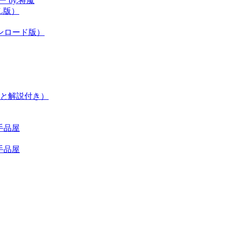
 by.将魔
L版）
ンロード版）
と解説付き）
手品屋
手品屋