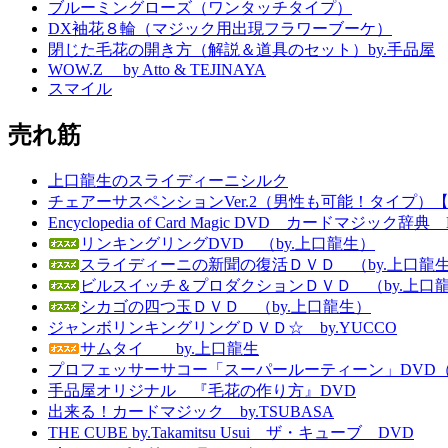
ブルーミングローズ（ワンタッチタイプ）
DX袖花８輪（マジック用出現フラワーブーケ）
閉じた毛花の開き方（解説＆道具のセット）by.手品屋
WOW.Z by Atto & TEJINAYA
スマイル
売れ筋
上口龍生のスライディーニシルク
チェアーサスペンションVer.2（男性も可能！タイプ）
Encyclopedia of Card Magic DVD カードマジッ
リンキングリングDVD （by.上口龍生）
スライディーニの新聞の復活ＤＶＤ （by.上口龍
ビルスイッチ＆プロダクションＤＶＤ （by.上口
シカゴの四つ玉ＤＶＤ （by.上口龍生）
ジャンボリンキングリングＤＶＤ☆ by.YUCCO
サムタイ by.上口龍生
プロフェッサーサコー「スーパールーティーン」DVD（英語字幕付き） 
手品屋オリジナル 『毛花の作り方』DVD
出来る！カードマジック by.TSUBASA
THE CUBE by.Takamitsu Usui ザ・キューブ DVD