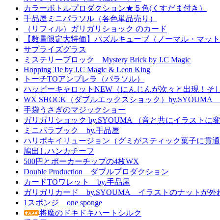
カラーボトルプロダクション★５色(くすだま付き）
手品屋ミニパラソル（各色単品売り）
（リフィル）ガリガリショック のカード
【数量限定大特価】パズルキューブ（ノーマル・マット
サプライズグラス
ミステリーブロック Mystery Brick by J.C Magic
Hopping Tie by J.C Magic & Leon King
トーチTOアンブレラ（パラソル）
ハッピーキャロットNEW（にんじんが次々と出現！そ
WX SHOCK（ダブルエックスショック）by.SYOUM
手袋うさぎのマジックショー
ガリガリショック by.SYOUMA （音と共にイラスト
ミニパラブック by.手品屋
ハリポキイリュージョン（グミがスティック菓子に貫通
鳩出しハンカチーフ
500円とポーカーチップの4枚WX
Double Production ダブルプロダクション
カードTOワレット by.手品屋
ガリガリカード by.SYOUMA イラストのナットが
1スポンジ one sponge
将魔のドキドキハートシルク