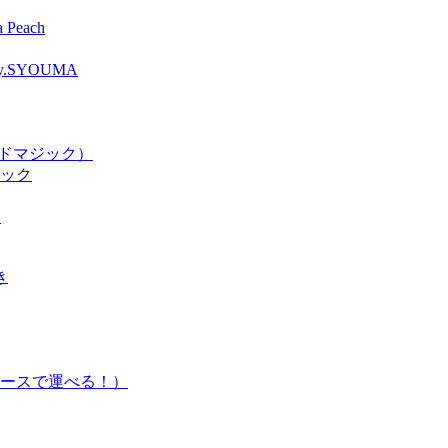
Peach
SYOUMA
ードマジック）
ジック
2
き
ースで運べる！）