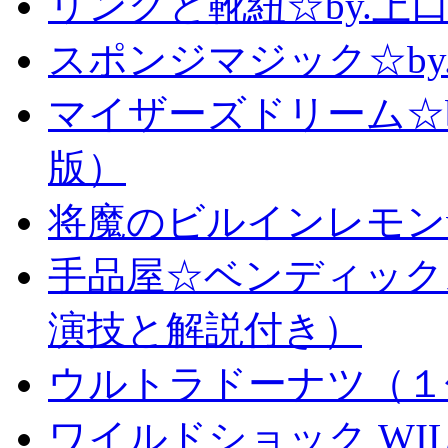
リングと靴紐☆by.上
スポンジマジック☆b
マイザーズドリーム☆
版）
将魔のビルインレモン
手品屋☆ベンディック
演技と解説付き）
ウルトラドーナツ（１
ワイルドショック WILD 