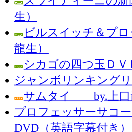
スライディーニの新聞
生）
ビルスイッチ＆プロダ
龍生）
シカゴの四つ玉ＤＶＤ
ジャンボリンキングリン
サムタイ by.上口
プロフェッサーサコー
DVD（英語字幕付き） Prof