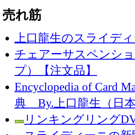
売れ筋
上口龍生のスライディ
チェアーサスペンション
プ）【注文品】
Encyclopedia of C
典 By.上口龍生（日
リンキングリングDV