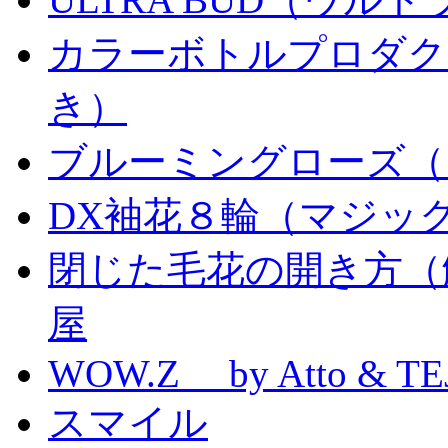
カラーボトルプロダク
き）
ブルーミングローズ（
DX袖花８輪（マジッ
閉じた毛花の開き方（
屋
WOW.Z by Atto & TE
スマイル