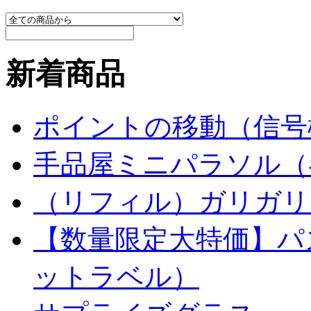
新着商品
ポイントの移動（信号
手品屋ミニパラソル（
（リフィル）ガリガリ
【数量限定大特価】パ
ットラベル）