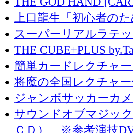
THE GOD HAND [CA
上口龍生「初心者のた
スーパーリアルラテッ
THE CUBE+PLUS by
簡単カードレクチャー b
将魔の全国レクチャー
ジャンボサッカーカメ
サウンドオブマジック S
ＣＤ） ※参考演技D