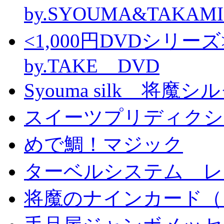
by.SYOUMA&TAKAM
<1,000円DVDシ
by.TAKE DVD
Syouma silk 将魔
スイーツプリディクシ
めで鯛！マジック
ターベルシステム レ
将魔のナインカード（