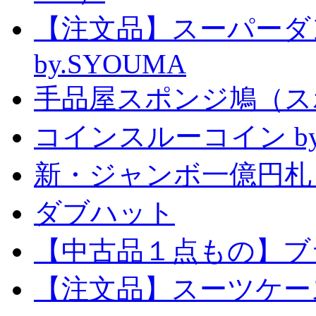
【注文品】スーパー
by.SYOUMA
手品屋スポンジ鳩（ス
コインスルーコイン by
新・ジャンボ一億円札
ダブハット
【中古品１点もの】ブ
【注文品】スーツケー