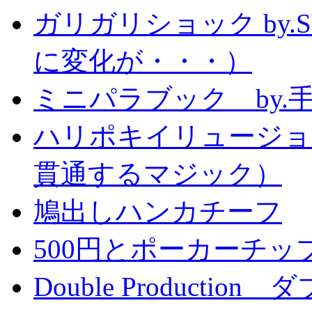
ガリガリショック by.
に変化が・・・）
ミニパラブック by.
ハリポキイリュージョ
貫通するマジック）
鳩出しハンカチーフ
500円とポーカーチッ
Double Producti