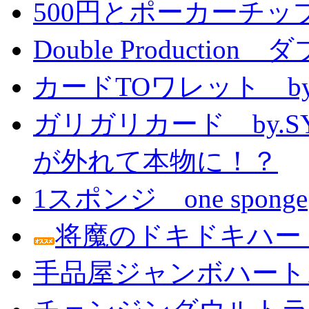
500円とポーカーチッ
Double Producti
カードTOワレット by
ガリガリカード by.
が外れて本物に！？
1スポンジ one sponge
将魔のドキドキハー
手品屋ジャンボハート