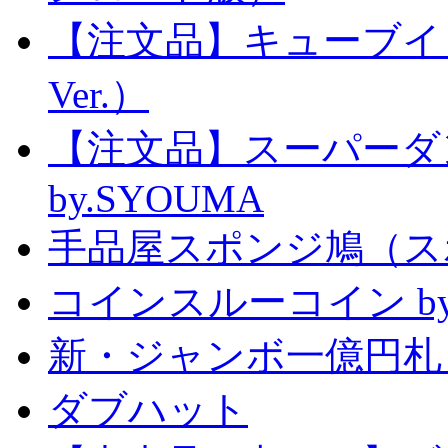
【注文品】キューブイ
Ver.）
【注文品】スーパー
by.SYOUMA
手品屋スポンジ鳩（ス
コインスルーコイン by
新・ジャンボ一億円札
ダブハット