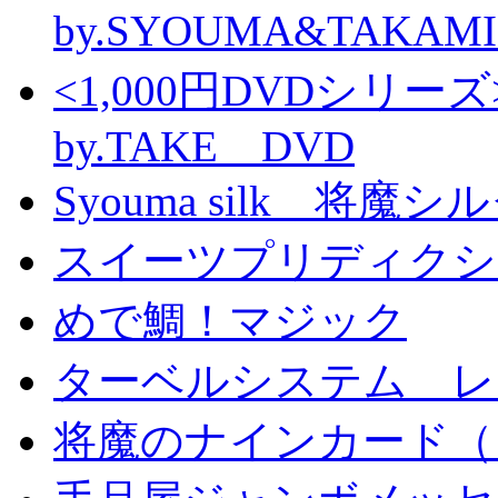
by.SYOUMA&TAKAM
<1,000円DVDシ
by.TAKE DVD
Syouma silk 将魔
スイーツプリディクシ
めで鯛！マジック
ターベルシステム レ
将魔のナインカード（