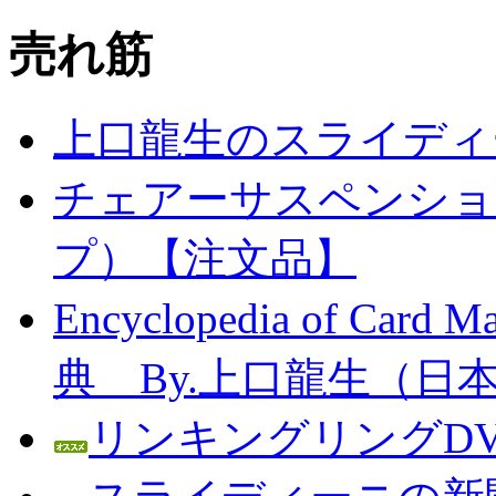
売れ筋
上口龍生のスライディ
チェアーサスペンション
プ）【注文品】
Encyclopedia of C
典 By.上口龍生（日
リンキングリングDV