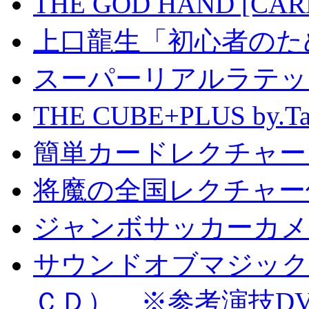
THE GOD HAND [CA
上口龍生「初心者のた
スーパーリアルラテッ
THE CUBE+PLUS by
簡単カードレクチャー b
将魔の全国レクチャー
ジャンボサッカーカメ
サウンドオブマジック S
ＣＤ） ※参考演技D