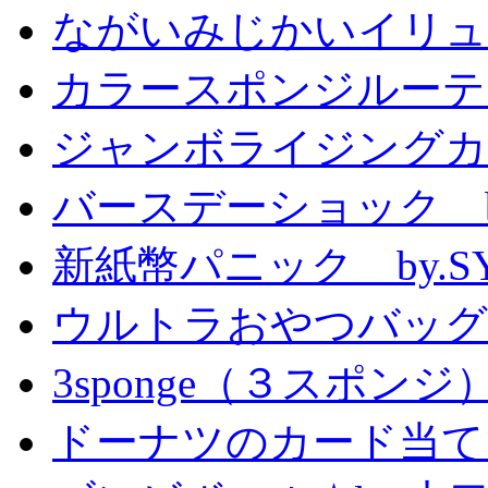
ながいみじかいイリュ
カラースポンジルーテ
ジャンボライジングカ
バースデーショック by
新紙幣パニック by.S
ウルトラおやつバッグ 
3sponge（３スポンジ
ドーナツのカード当て