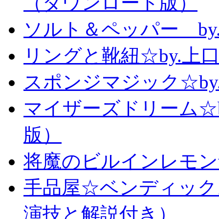
（ダウンロード版）
ソルト＆ペッパー b
リングと靴紐☆by.上
スポンジマジック☆b
マイザーズドリーム☆
版）
将魔のビルインレモン
手品屋☆ベンディック
演技と解説付き）