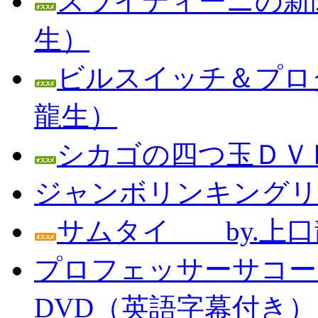
スライディーニの新聞
生）
ビルスイッチ＆プロダ
龍生）
シカゴの四つ玉ＤＶＤ
ジャンボリンキングリン
サムタイ by.上口
プロフェッサーサコー
DVD（英語字幕付き） Prof