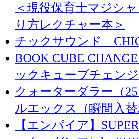
＜現役保育士マジシャ
り方レクチャー本＞
チックサウンド CHICK 
BOOK CUBE CHANG
ックキューブチェンジ
クォーターダラー（25
ルエックス（瞬間入替
【エンパイア】SUPER