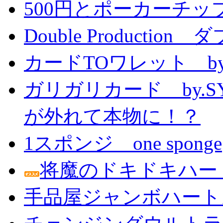
500円とポーカーチッ
Double Producti
カードTOワレット by
ガリガリカード by.
が外れて本物に！？
1スポンジ one sponge
将魔のドキドキハー
手品屋ジャンボハート