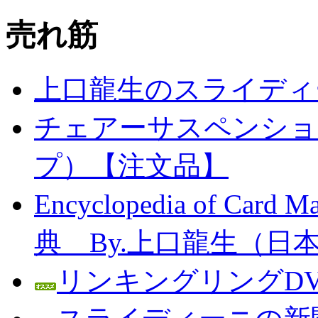
売れ筋
上口龍生のスライディ
チェアーサスペンション
プ）【注文品】
Encyclopedia of C
典 By.上口龍生（日
リンキングリングDV