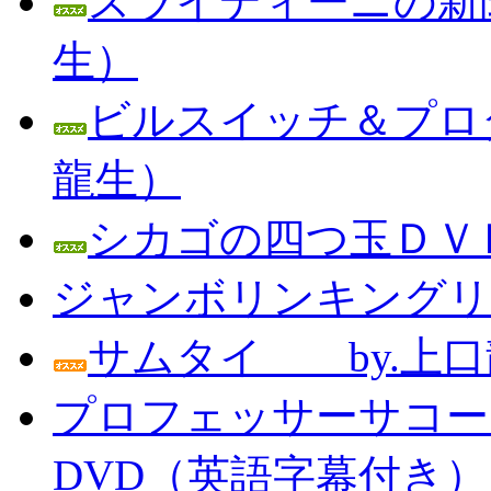
スライディーニの新聞
生）
ビルスイッチ＆プロダ
龍生）
シカゴの四つ玉ＤＶＤ
ジャンボリンキングリン
サムタイ by.上口
プロフェッサーサコー
DVD（英語字幕付き） Prof