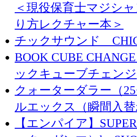
＜現役保育士マジシャ
り方レクチャー本＞
チックサウンド CHICK 
BOOK CUBE CHANG
ックキューブチェンジ
クォーターダラー（25
ルエックス（瞬間入替
【エンパイア】SUPER