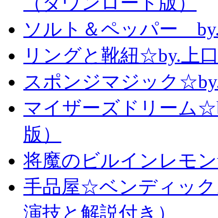
（ダウンロード版）
ソルト＆ペッパー b
リングと靴紐☆by.上
スポンジマジック☆b
マイザーズドリーム☆
版）
将魔のビルインレモン
手品屋☆ベンディック
演技と解説付き）