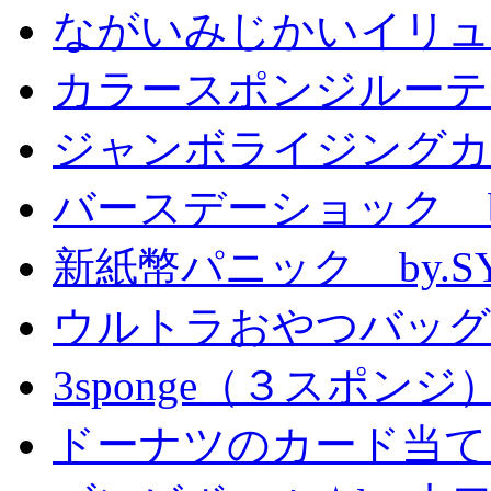
ながいみじかいイリュ
カラースポンジルーテ
ジャンボライジングカ
バースデーショック by
新紙幣パニック by.S
ウルトラおやつバッグ 
3sponge（３スポンジ
ドーナツのカード当て