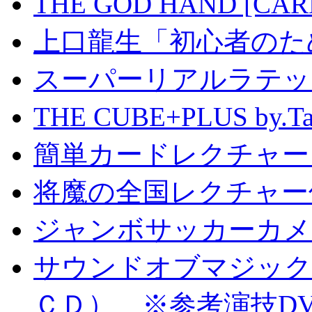
THE GOD HAND [CA
上口龍生「初心者のた
スーパーリアルラテッ
THE CUBE+PLUS by
簡単カードレクチャー b
将魔の全国レクチャー
ジャンボサッカーカメ
サウンドオブマジック S
ＣＤ） ※参考演技D