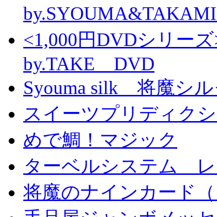
by.SYOUMA&TAKAM
<1,000円DVDシ
by.TAKE DVD
Syouma silk 将魔
スイーツプリディクシ
めで鯛！マジック
ターベルシステム レ
将魔のナインカード（