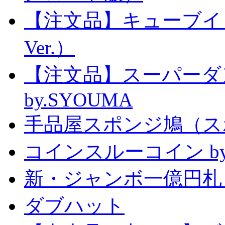
【注文品】キューブイ
Ver.）
【注文品】スーパー
by.SYOUMA
手品屋スポンジ鳩（ス
コインスルーコイン by
新・ジャンボ一億円札
ダブハット