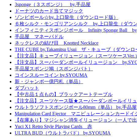
3sponge（３スポンジ） by.手品屋
ドーナツのカード当てマジック
ゾンビボール☆by.上口龍生（ダウンロード版）
６枚シルク・モンゴリアンシルク by.上口龍生（ダウ
インフィニティスポンジボール Infinity Sponge Ball b
手品屋 マネーパドル
ネックレスの結び目 Knotted Necklace
THE CUBE by.Takamitsu Usui ザ・キューブ（ダウ
【注文品】キューブイリュージョン（スーツケースVer.
【注文品】スーパーダンボールイリュージョン by.SYO
手品屋スポンジ鳩（スポンジバト）
コインスルーコイン by.SYOUMA
新・ジャンボ一億円札（単品）
ダブハット
【中古品１点もの】ブラックアートテーブル
【注文品】スーツケース版★スーパーダンボールイリュ
ウルトラソフトスポンジボール80mm（単品） by.手品屋
Manipulation Card Ejector マニピュレーションカー
【在庫あり】マジシャン消失イリュージョン（一人で出
Yuci X1 Retro Style Playing Cards 赤
ULTRA BUD（ウルトラバド） by.SYOUMA