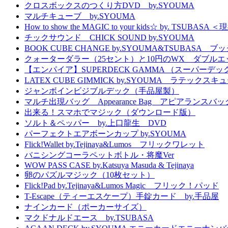
クロスボックスのつくり方DVD by.SYOUMA
マルチキューブ by.SYOUMA
How to show the MAGIC to your kids☆ 
チックサウンド CHICK SOUND by.SYOUMA
BOOK CUBE CHANGE by.SYOUMA&TSUBASA
クォーターダラー（25セント）と10円のWX ダブル
【エンパイア】SUPERDECK GAMMA （スーパーデック
LATEX CUBE GIMMICK by.SYOUMA ラテッ
ジャンボインビジブルデック（手品屋製）
マルチ出現バッグ Appearance Bag アピアランスバッ
出来る！スマホでマジック（ダウンロード版）
ソルト＆ペッパー by.上口龍生 DVD
パーフェクトエアボーンカップ by.SYOUMA
Flick!Wallet by.Tejinaya&Lumos フリックワレット
バニシングコーラペットボトル・将魔Ver
WOW PASS CASE by.Katsuya Masuda & Tejinaya
卵のパズルマジック（10枚セット）
Flick!Pad by.Tejinaya&Lumos Magic フリック！パッド
T-Escape（ティーエスケープ）手錠カード by.手品屋
ナインカード（ポーカーサイズ）
マクドナルドエース by.TSUBASA