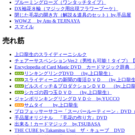
ブルーミングローズ（ワンタッチタイプ）
DX袖花８輪（マジック用出現フラワーブーケ）
閉じた毛花の開き方（解説＆道具のセット）by.手品屋
WOW.Z by Atto & TEJINAYA
スマイル
売れ筋
上口龍生のスライディーニシルク
チェアーサスペンションVer.2（男性も可能！タイプ）
Encyclopedia of Card Magic DVD カードマジッ
リンキングリングDVD （by.上口龍生）
スライディーニの新聞の復活ＤＶＤ （by.上口龍
ビルスイッチ＆プロダクションＤＶＤ （by.上口
シカゴの四つ玉ＤＶＤ （by.上口龍生）
ジャンボリンキングリングＤＶＤ☆ by.YUCCO
サムタイ by.上口龍生
プロフェッサーサコー「スーパールーティーン」DVD（英語字幕付き） 
手品屋オリジナル 『毛花の作り方』DVD
出来る！カードマジック by.TSUBASA
THE CUBE by.Takamitsu Usui ザ・キューブ DVD