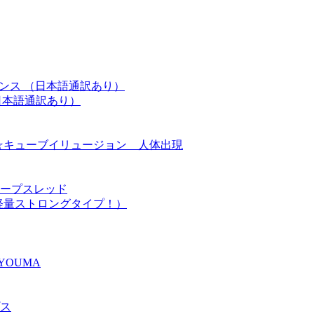
レンス （日本語通訳あり）
日本語通訳あり）
 ニュー☆キューブイリュージョン 人体出現
ープスレッド
軽量ストロングタイプ！）
YOUMA
ス