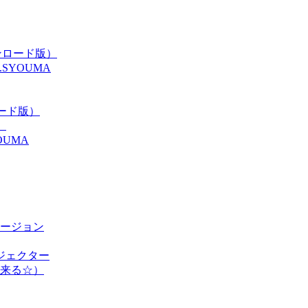
ンロード版）
y.SYOUMA
ンロード版）
）
UMA
ージョン
ドイジェクター
来る☆）