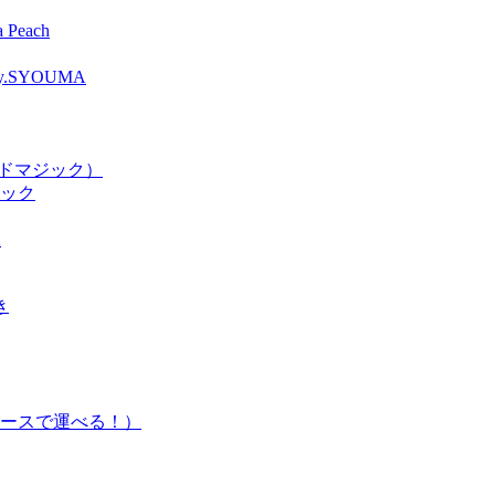
Peach
SYOUMA
ードマジック）
ジック
2
き
ースで運べる！）