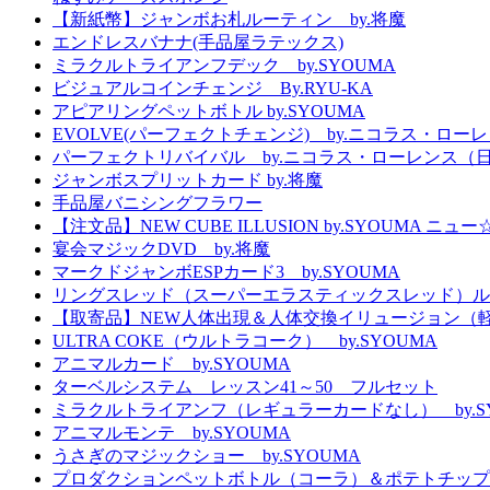
【新紙幣】ジャンボお札ルーティン by.将魔
エンドレスバナナ(手品屋ラテックス)
ミラクルトライアンフデック by.SYOUMA
ビジュアルコインチェンジ By.RYU-KA
アピアリングペットボトル by.SYOUMA
EVOLVE(パーフェクトチェンジ) by.ニコラス・ロー
パーフェクトリバイバル by.ニコラス・ローレンス（
ジャンボスプリットカード by.将魔
手品屋バニシングフラワー
【注文品】NEW CUBE ILLUSION by.SYOUMA
宴会マジックDVD by.将魔
マークドジャンボESPカード3 by.SYOUMA
リングスレッド（スーパーエラスティックスレッド）ル
【取寄品】NEW人体出現＆人体交換イリュージョン（
ULTRA COKE（ウルトラコーク） by.SYOUMA
アニマルカード by.SYOUMA
ターベルシステム レッスン41～50 フルセット
ミラクルトライアンフ（レギュラーカードなし） by.S
アニマルモンテ by.SYOUMA
うさぎのマジックショー by.SYOUMA
プロダクションペットボトル（コーラ）＆ポテトチップ