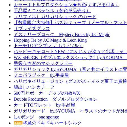
カラーボトルプロダクション★５色(くすだま付き）
手品屋ミニパラソル（各色単品売り）
（リフィル）ガリガリショック のカード
【数量限定大特価】パズルキューブ（ノーマル・マット
サプライズグラス
ミステリーブロック Mystery Brick by J.C Magic
Hopping Tie by J.C Magic & Leon King
トーチTOアンブレラ（パラソル）
ハッピーキャロットNEW（にんじんが次々と出現！そ
WX SHOCK（ダブルエックスショック）by.SYOUM
手袋うさぎのマジックショー
ガリガリショック by.SYOUMA （音と共にイラスト
ミニパラブック by.手品屋
ハリポキイリュージョン（グミがスティック菓子に貫通
鳩出しハンカチーフ
500円とポーカーチップの4枚WX
Double Production ダブルプロダクション
カードTOワレット by.手品屋
ガリガリカード by.SYOUMA イラストのナットが
1スポンジ one sponge
将魔のドキドキハートシルク