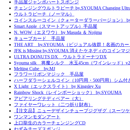
手品屋ジャンボハートスポンジ
チェンジングウルトラピーチ by.SYOUMA Changing Ultra 
ウルトラピーチ（ノーマル）
コインスルーコイン（クォーターダラーバージョン） by.
Smart Apple（スマートアップル）手品屋
N. WOW（エヌワウ） by Masuda ＆ Nojima
キューブカード 手品屋
THE ART by.SYOUMA（ビジュアル抜群！名画のカ
JFK is Missing by.SYOUMA 消えたケネディのコインマ
ULTRA DONUTS DX ウルトラドーナツDX
Syouma silk 将魔シルク 水玉45cm（ワインレッド）v
Melting Cube by.MJ
フラワーリボンマジック 手品屋
ハーフダラーシェルコイン（10円用・500円用）シム付
X Light（エックスライト） by Kingsley Xu
Rainbow Shock（レインボーショック） by.SYOUMA
アピアリングテディベアー（大）
ファイヤーワレット（二つ折り財布）
【注文品】ニューデザインチューブジグザグ（スーツケ
ワンマンモダンアート
上口龍生のカラーチェンジングCD
ねずみチーズスポンジ