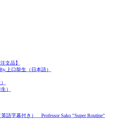
【注文品】
ク辞典 By.上口龍生（日本語）
生）
龍生）
Professor Sako "Super Routine"