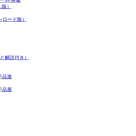
 by.将魔
L版）
ンロード版）
と解説付き）
手品屋
手品屋