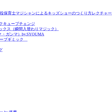
by. TSUBASA ＜現役保育士マジシャンによるキッズショーのつくり方レクチャ
 ブックキューブチェンジ
エックス（瞬間入替わりマジック）
・ガンマ）by.SYOUMA
クスキューブギミック
グ