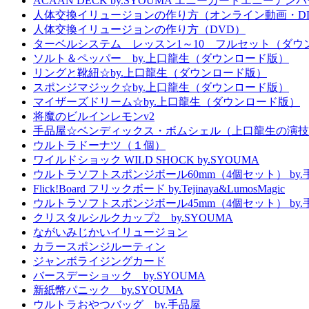
ACAAN DECK by.SYOUMA エニーカードエニーナンバー
人体交換イリュージョンの作り方（オンライン動画・D
人体交換イリュージョンの作り方（DVD）
ターベルシステム レッスン1～10 フルセット（ダウ
ソルト＆ペッパー by.上口龍生（ダウンロード版）
リングと靴紐☆by.上口龍生（ダウンロード版）
スポンジマジック☆by.上口龍生（ダウンロード版）
マイザーズドリーム☆by.上口龍生（ダウンロード版）
将魔のビルインレモンv2
手品屋☆ベンディックス・ボムシェル（上口龍生の演技
ウルトラドーナツ（１個）
ワイルドショック WILD SHOCK by.SYOUMA
ウルトラソフトスポンジボール60mm（4個セット） by.
Flick!Board フリックボード by.Tejinaya&LumosMagic
ウルトラソフトスポンジボール45mm（4個セット） by.
クリスタルシルクカップ2 by.SYOUMA
ながいみじかいイリュージョン
カラースポンジルーティン
ジャンボライジングカード
バースデーショック by.SYOUMA
新紙幣パニック by.SYOUMA
ウルトラおやつバッグ by.手品屋