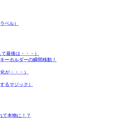
ラベル）
して最後は・・・）
A キーホルダーの瞬間移動！
に変化が・・・）
するマジック）
外れて本物に！？