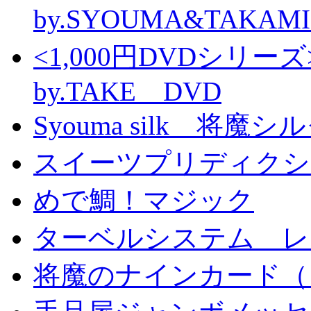
by.SYOUMA&TAKAM
<1,000円DVDシ
by.TAKE DVD
Syouma silk 将魔
スイーツプリディクシ
めで鯛！マジック
ターベルシステム レ
将魔のナインカード（