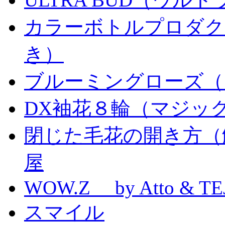
カラーボトルプロダク
き）
ブルーミングローズ（
DX袖花８輪（マジッ
閉じた毛花の開き方（
屋
WOW.Z by Atto & TE
スマイル