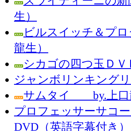
スライディーニの新聞
生）
ビルスイッチ＆プロダ
龍生）
シカゴの四つ玉ＤＶＤ
ジャンボリンキングリン
サムタイ by.上口
プロフェッサーサコー
DVD（英語字幕付き） Prof