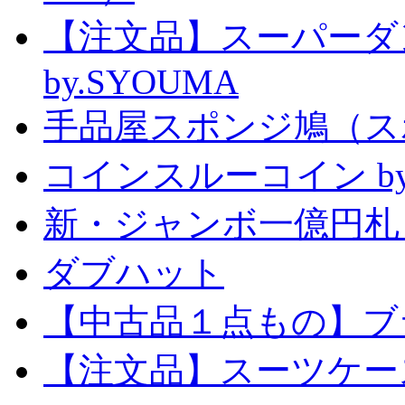
【注文品】スーパー
by.SYOUMA
手品屋スポンジ鳩（ス
コインスルーコイン by
新・ジャンボ一億円札
ダブハット
【中古品１点もの】ブ
【注文品】スーツケー