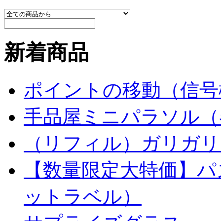
新着商品
ポイントの移動（信号
手品屋ミニパラソル（
（リフィル）ガリガリ
【数量限定大特価】パ
ットラベル）