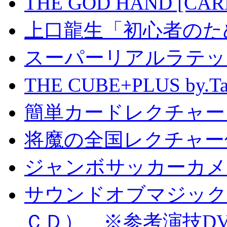
THE GOD HAND [CA
上口龍生「初心者のた
スーパーリアルラテッ
THE CUBE+PLUS by
簡単カードレクチャー b
将魔の全国レクチャー
ジャンボサッカーカメ
サウンドオブマジック S
ＣＤ） ※参考演技D