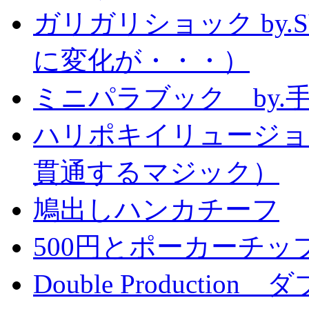
ガリガリショック by.
に変化が・・・）
ミニパラブック by.
ハリポキイリュージョ
貫通するマジック）
鳩出しハンカチーフ
500円とポーカーチッ
Double Producti