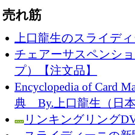
売れ筋
上口龍生のスライディ
チェアーサスペンション
プ）【注文品】
Encyclopedia of C
典 By.上口龍生（日
リンキングリングDV