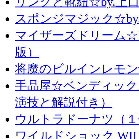
リングと靴紐☆by.上
スポンジマジック☆b
マイザーズドリーム☆
版）
将魔のビルインレモン
手品屋☆ベンディック
演技と解説付き）
ウルトラドーナツ（１
ワイルドショック WILD 