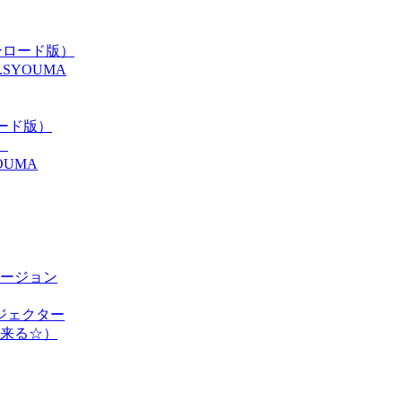
ンロード版）
y.SYOUMA
ンロード版）
）
UMA
ージョン
ドイジェクター
来る☆）