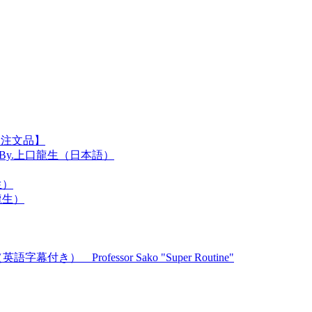
【注文品】
ク辞典 By.上口龍生（日本語）
生）
龍生）
Professor Sako "Super Routine"