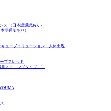
レンス （日本語通訳あり）
日本語通訳あり）
 ニュー☆キューブイリュージョン 人体出現
ープスレッド
軽量ストロングタイプ！）
YOUMA
ス