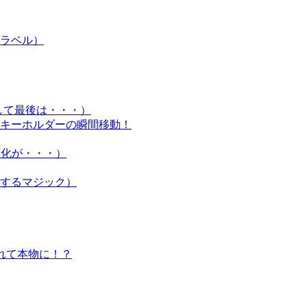
ラベル）
して最後は・・・）
A キーホルダーの瞬間移動！
に変化が・・・）
するマジック）
外れて本物に！？