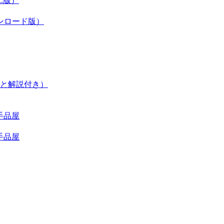
L版）
ンロード版）
と解説付き）
手品屋
手品屋