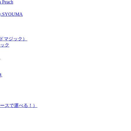
Peach
SYOUMA
ードマジック）
ジック
2
き
ースで運べる！）