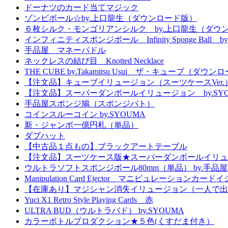
ドーナツのカード当てマジック
ゾンビボール☆by.上口龍生（ダウンロード版）
６枚シルク・モンゴリアンシルク by.上口龍生（ダウ
インフィニティスポンジボール Infinity Sponge Ball b
手品屋 マネーパドル
ネックレスの結び目 Knotted Necklace
THE CUBE by.Takamitsu Usui ザ・キューブ（ダウ
【注文品】キューブイリュージョン（スーツケースVer.
【注文品】スーパーダンボールイリュージョン by.SYO
手品屋スポンジ鳩（スポンジバト）
コインスルーコイン by.SYOUMA
新・ジャンボ一億円札（単品）
ダブハット
【中古品１点もの】ブラックアートテーブル
【注文品】スーツケース版★スーパーダンボールイリュ
ウルトラソフトスポンジボール80mm（単品） by.手品屋
Manipulation Card Ejector マニピュレーションカー
【在庫あり】マジシャン消失イリュージョン（一人で出
Yuci X1 Retro Style Playing Cards 赤
ULTRA BUD（ウルトラバド） by.SYOUMA
カラーボトルプロダクション★５色(くすだま付き）