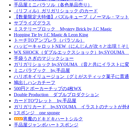
手品屋ミニパラソル（各色単品売り）
（リフィル）ガリガリショック のカード
【数量限定大特価】パズルキューブ（ノーマル・マット
サプライズグラス
ミステリーブロック Mystery Brick by J.C Magic
Hopping Tie by J.C Magic & Leon King
トーチTOアンブレラ（パラソル）
ハッピーキャロットNEW（にんじんが次々と出現！そ
WX SHOCK（ダブルエックスショック）by.SYOUM
手袋うさぎのマジックショー
ガリガリショック by.SYOUMA （音と共にイラスト
ミニパラブック by.手品屋
ハリポキイリュージョン（グミがスティック菓子に貫通
鳩出しハンカチーフ
500円とポーカーチップの4枚WX
Double Production ダブルプロダクション
カードTOワレット by.手品屋
ガリガリカード by.SYOUMA イラストのナットが
1スポンジ one sponge
将魔のドキドキハートシルク
手品屋ジャンボハートスポンジ