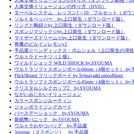
人体交換イリュージョンの作り方（オンライン動画・D
人体交換イリュージョンの作り方（DVD）
ターベルシステム レッスン1～10 フルセット（ダウ
ソルト＆ペッパー by.上口龍生（ダウンロード版）
リングと靴紐☆by.上口龍生（ダウンロード版）
スポンジマジック☆by.上口龍生（ダウンロード版）
マイザーズドリーム☆by.上口龍生（ダウンロード版）
将魔のビルインレモンv2
手品屋☆ベンディックス・ボムシェル（上口龍生の演技
ウルトラドーナツ（１個）
ワイルドショック WILD SHOCK by.SYOUMA
ウルトラソフトスポンジボール60mm（4個セット） by.
Flick!Board フリックボード by.Tejinaya&LumosMagic
ウルトラソフトスポンジボール45mm（4個セット） by.
クリスタルシルクカップ2 by.SYOUMA
ながいみじかいイリュージョン
カラースポンジルーティン
ジャンボライジングカード
バースデーショック by.SYOUMA
新紙幣パニック by.SYOUMA
ウルトラおやつバッグ by.手品屋
3sponge（３スポンジ） by.手品屋