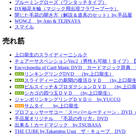
ブルーミングローズ（ワンタッチタイプ）
DX袖花８輪（マジック用出現フラワーブーケ）
閉じた毛花の開き方（解説＆道具のセット）by.手品屋
WOW.Z by Atto & TEJINAYA
スマイル
売れ筋
上口龍生のスライディーニシルク
チェアーサスペンションVer.2（男性も可能！タイプ）
Encyclopedia of Card Magic DVD カードマジッ
リンキングリングDVD （by.上口龍生）
スライディーニの新聞の復活ＤＶＤ （by.上口龍
ビルスイッチ＆プロダクションＤＶＤ （by.上口
シカゴの四つ玉ＤＶＤ （by.上口龍生）
ジャンボリンキングリングＤＶＤ☆ by.YUCCO
サムタイ by.上口龍生
プロフェッサーサコー「スーパールーティーン」DVD（英語字幕付き） 
手品屋オリジナル 『毛花の作り方』DVD
出来る！カードマジック by.TSUBASA
THE CUBE by.Takamitsu Usui ザ・キューブ DVD