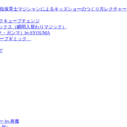
by. TSUBASA ＜現役保育士マジシャンによるキッズショーのつくり方レクチャ
 ブックキューブチェンジ
エックス（瞬間入替わりマジック）
・ガンマ）by.SYOUMA
クスキューブギミック
グ
 by.将魔