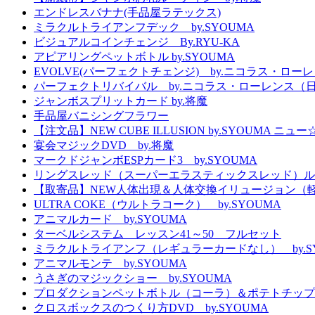
エンドレスバナナ(手品屋ラテックス)
ミラクルトライアンフデック by.SYOUMA
ビジュアルコインチェンジ By.RYU-KA
アピアリングペットボトル by.SYOUMA
EVOLVE(パーフェクトチェンジ) by.ニコラス・ロー
パーフェクトリバイバル by.ニコラス・ローレンス（
ジャンボスプリットカード by.将魔
手品屋バニシングフラワー
【注文品】NEW CUBE ILLUSION by.SYOUMA
宴会マジックDVD by.将魔
マークドジャンボESPカード3 by.SYOUMA
リングスレッド（スーパーエラスティックスレッド）ル
【取寄品】NEW人体出現＆人体交換イリュージョン（
ULTRA COKE（ウルトラコーク） by.SYOUMA
アニマルカード by.SYOUMA
ターベルシステム レッスン41～50 フルセット
ミラクルトライアンフ（レギュラーカードなし） by.S
アニマルモンテ by.SYOUMA
うさぎのマジックショー by.SYOUMA
プロダクションペットボトル（コーラ）＆ポテトチップ
クロスボックスのつくり方DVD by.SYOUMA