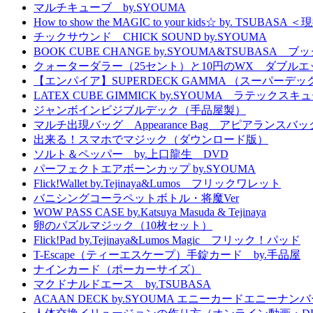
マルチキューブ by.SYOUMA
How to show the MAGIC to your kids☆ 
チックサウンド CHICK SOUND by.SYOUMA
BOOK CUBE CHANGE by.SYOUMA&TSUBASA
クォーターダラー（25セント）と10円のWX ダブル
【エンパイア】SUPERDECK GAMMA （スーパーデック
LATEX CUBE GIMMICK by.SYOUMA ラテッ
ジャンボインビジブルデック（手品屋製）
マルチ出現バッグ Appearance Bag アピアランスバッ
出来る！スマホでマジック（ダウンロード版）
ソルト＆ペッパー by.上口龍生 DVD
パーフェクトエアボーンカップ by.SYOUMA
Flick!Wallet by.Tejinaya&Lumos フリックワレット
バニシングコーラペットボトル・将魔Ver
WOW PASS CASE by.Katsuya Masuda & Tejinaya
卵のパズルマジック（10枚セット）
Flick!Pad by.Tejinaya&Lumos Magic フリック！パッド
T-Escape（ティーエスケープ）手錠カード by.手品屋
ナインカード（ポーカーサイズ）
マクドナルドエース by.TSUBASA
ACAAN DECK by.SYOUMA エニーカードエニーナンバー