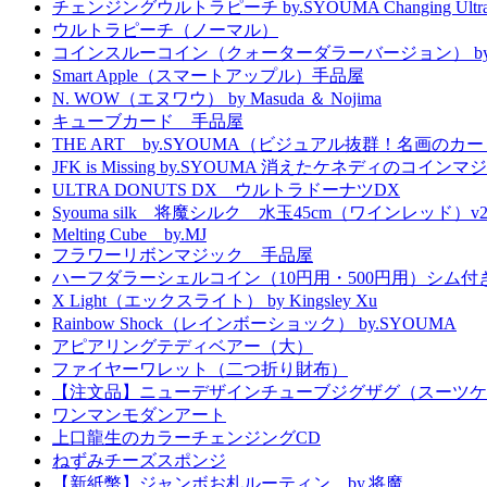
チェンジングウルトラピーチ by.SYOUMA Changing Ultra 
ウルトラピーチ（ノーマル）
コインスルーコイン（クォーターダラーバージョン） by.
Smart Apple（スマートアップル）手品屋
N. WOW（エヌワウ） by Masuda ＆ Nojima
キューブカード 手品屋
THE ART by.SYOUMA（ビジュアル抜群！名画のカ
JFK is Missing by.SYOUMA 消えたケネディのコインマ
ULTRA DONUTS DX ウルトラドーナツDX
Syouma silk 将魔シルク 水玉45cm（ワインレッド）v
Melting Cube by.MJ
フラワーリボンマジック 手品屋
ハーフダラーシェルコイン（10円用・500円用）シム付
X Light（エックスライト） by Kingsley Xu
Rainbow Shock（レインボーショック） by.SYOUMA
アピアリングテディベアー（大）
ファイヤーワレット（二つ折り財布）
【注文品】ニューデザインチューブジグザグ（スーツケ
ワンマンモダンアート
上口龍生のカラーチェンジングCD
ねずみチーズスポンジ
【新紙幣】ジャンボお札ルーティン by.将魔