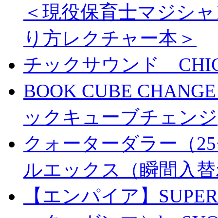
＜現役保育士マジシャ
り方レクチャー本＞
チックサウンド CHICK 
BOOK CUBE CHANG
ックキューブチェンジ
クォーターダラー（25
ルエックス（瞬間入替
【エンパイア】SUPER