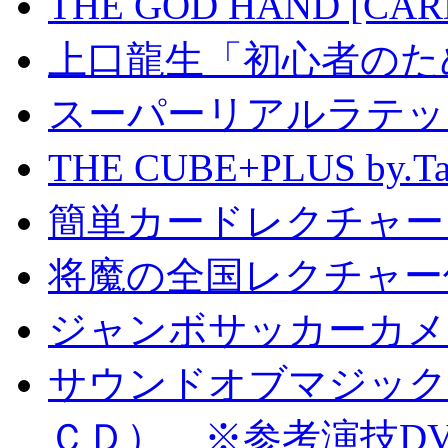
THE GOD HAND [CA
上口龍生「初心者のた
スーパーリアルラテッ
THE CUBE+PLUS by
簡単カードレクチャー b
将魔の全国レクチャー
ジャンボサッカーカメ
サウンドオブマジック S
ＣＤ） ※参考演技D