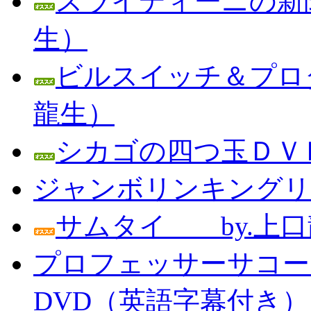
スライディーニの新聞
生）
ビルスイッチ＆プロダ
龍生）
シカゴの四つ玉ＤＶＤ
ジャンボリンキングリン
サムタイ by.上口
プロフェッサーサコー
DVD（英語字幕付き） Prof