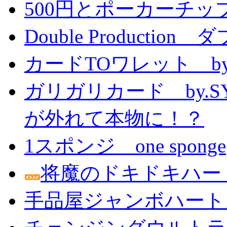
500円とポーカーチッ
Double Producti
カードTOワレット by
ガリガリカード by.
が外れて本物に！？
1スポンジ one sponge
将魔のドキドキハー
手品屋ジャンボハート