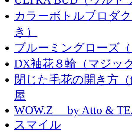
カラーボトルプロダク
き）
ブルーミングローズ（
DX袖花８輪（マジッ
閉じた毛花の開き方（
屋
WOW.Z by Atto & TE
スマイル