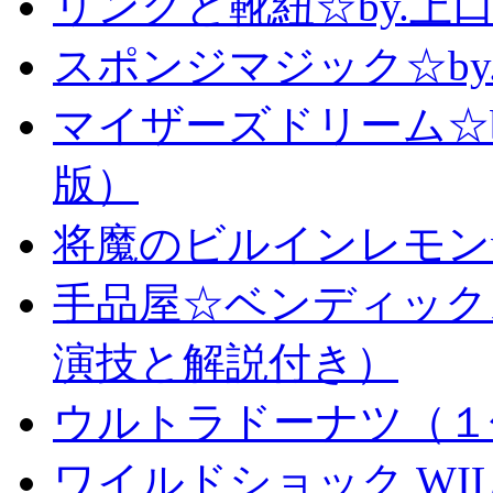
リングと靴紐☆by.上
スポンジマジック☆b
マイザーズドリーム☆
版）
将魔のビルインレモン
手品屋☆ベンディック
演技と解説付き）
ウルトラドーナツ（１
ワイルドショック WILD 