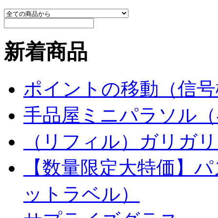
新着商品
ポイントの移動（信号
手品屋ミニパラソル（
（リフィル）ガリガリ
【数量限定大特価】パ
ットラベル）