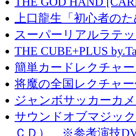
THE GOD HAND [CA
上口龍生「初心者のた
スーパーリアルラテッ
THE CUBE+PLUS by
簡単カードレクチャー b
将魔の全国レクチャー
ジャンボサッカーカメ
サウンドオブマジック S
ＣＤ） ※参考演技D