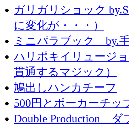
ガリガリショック by.
に変化が・・・）
ミニパラブック by.
ハリポキイリュージョ
貫通するマジック）
鳩出しハンカチーフ
500円とポーカーチッ
Double Producti