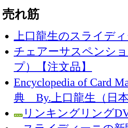
売れ筋
上口龍生のスライディ
チェアーサスペンション
プ）【注文品】
Encyclopedia of C
典 By.上口龍生（日
リンキングリングDV