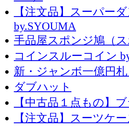
【注文品】スーパー
by.SYOUMA
手品屋スポンジ鳩（ス
コインスルーコイン by
新・ジャンボ一億円札
ダブハット
【中古品１点もの】ブ
【注文品】スーツケー