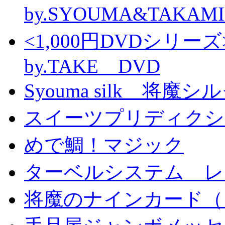
by.SYOUMA&TAKAM
<1,000円DVDシ
by.TAKE DVD
Syouma silk 将魔
スイーツプリディクシ
めで鯛！マジック
ターベルシステム レ
将魔のナインカード（