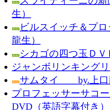
スライディーニの新聞
生）
ビルスイッチ＆プロダ
龍生）
シカゴの四つ玉ＤＶＤ
ジャンボリンキングリン
サムタイ by.上口
プロフェッサーサコー
DVD（英語字幕付き） Prof