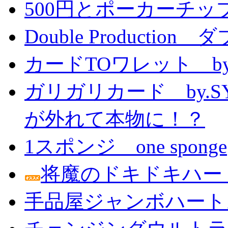
500円とポーカーチッ
Double Producti
カードTOワレット by
ガリガリカード by.
が外れて本物に！？
1スポンジ one sponge
将魔のドキドキハー
手品屋ジャンボハート