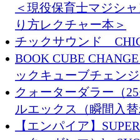
＜現役保育士マジシャ
り方レクチャー本＞
チックサウンド CHICK 
BOOK CUBE CHANG
ックキューブチェンジ
クォーターダラー（25
ルエックス（瞬間入替
【エンパイア】SUPER