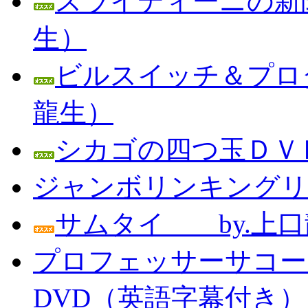
スライディーニの新聞
生）
ビルスイッチ＆プロダ
龍生）
シカゴの四つ玉ＤＶＤ
ジャンボリンキングリン
サムタイ by.上口
プロフェッサーサコー
DVD（英語字幕付き） Prof