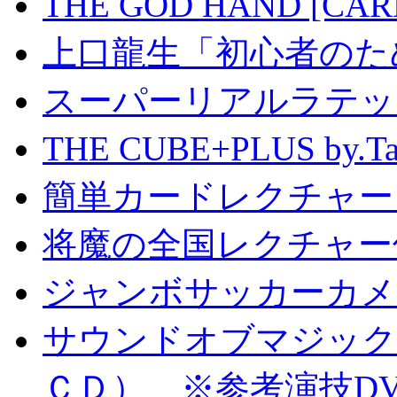
THE GOD HAND [CA
上口龍生「初心者のた
スーパーリアルラテッ
THE CUBE+PLUS by
簡単カードレクチャー b
将魔の全国レクチャー
ジャンボサッカーカメ
サウンドオブマジック S
ＣＤ） ※参考演技D