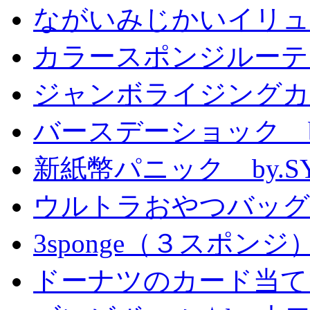
ながいみじかいイリュ
カラースポンジルーテ
ジャンボライジングカ
バースデーショック by
新紙幣パニック by.S
ウルトラおやつバッグ 
3sponge（３スポンジ
ドーナツのカード当て