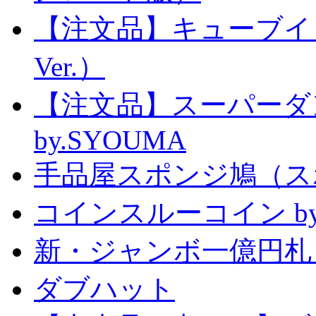
【注文品】キューブイ
Ver.）
【注文品】スーパー
by.SYOUMA
手品屋スポンジ鳩（ス
コインスルーコイン by
新・ジャンボ一億円札
ダブハット