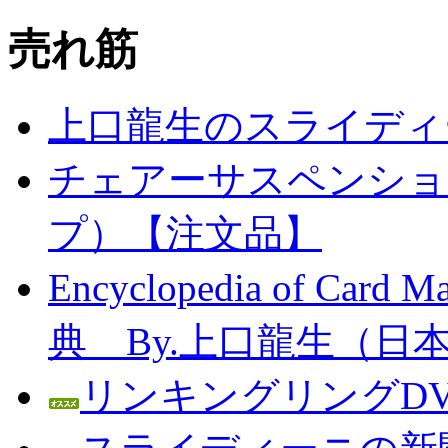
売れ筋
上口龍生のスライディ
チェアーサスペンション
プ）【注文品】
Encyclopedia of C
典 By.上口龍生（日
リンキングリングDV