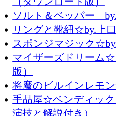
（ダウンロード版）
ソルト＆ペッパー b
リングと靴紐☆by.上
スポンジマジック☆b
マイザーズドリーム☆
版）
将魔のビルインレモン
手品屋☆ベンディック
演技と解説付き）