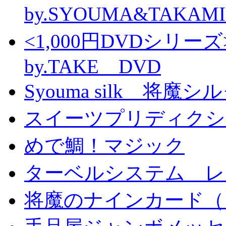
by.SYOUMA&TAKAM
<1,000円DVDシ
by.TAKE DVD
Syouma silk 将魔
スイーツプリディクシ
めで鯛！マジック
ターベルシステム レ
将魔のナインカード（