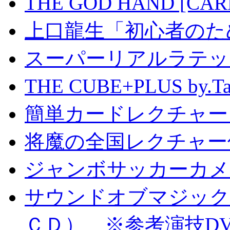
THE GOD HAND [CA
上口龍生「初心者のた
スーパーリアルラテッ
THE CUBE+PLUS by
簡単カードレクチャー b
将魔の全国レクチャー
ジャンボサッカーカメ
サウンドオブマジック S
ＣＤ） ※参考演技D