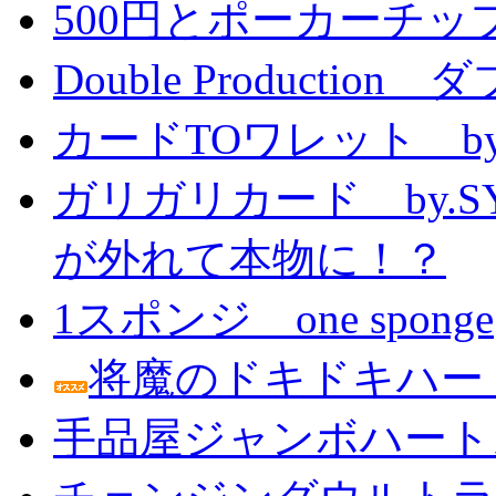
500円とポーカーチッ
Double Producti
カードTOワレット by
ガリガリカード by.
が外れて本物に！？
1スポンジ one sponge
将魔のドキドキハー
手品屋ジャンボハート