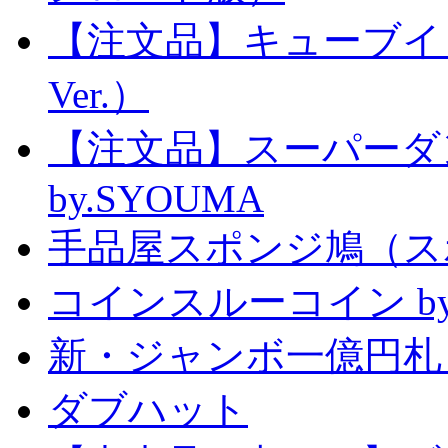
【注文品】キューブイ
Ver.）
【注文品】スーパー
by.SYOUMA
手品屋スポンジ鳩（ス
コインスルーコイン by
新・ジャンボ一億円札
ダブハット