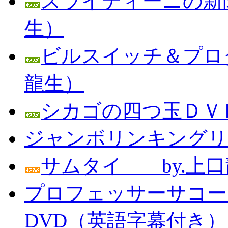
スライディーニの新聞
生）
ビルスイッチ＆プロダ
龍生）
シカゴの四つ玉ＤＶＤ
ジャンボリンキングリン
サムタイ by.上口
プロフェッサーサコー
DVD（英語字幕付き） Prof