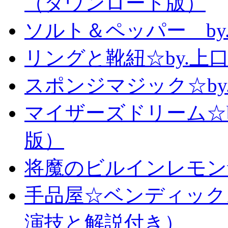
（ダウンロード版）
ソルト＆ペッパー b
リングと靴紐☆by.上
スポンジマジック☆b
マイザーズドリーム☆
版）
将魔のビルインレモン
手品屋☆ベンディック
演技と解説付き）