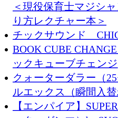
＜現役保育士マジシャ
り方レクチャー本＞
チックサウンド CHICK 
BOOK CUBE CHANG
ックキューブチェンジ
クォーターダラー（25
ルエックス（瞬間入替
【エンパイア】SUPER