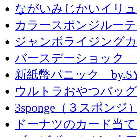
ながいみじかいイリュ
カラースポンジルーテ
ジャンボライジングカ
バースデーショック by
新紙幣パニック by.S
ウルトラおやつバッグ 
3sponge（３スポンジ
ドーナツのカード当て