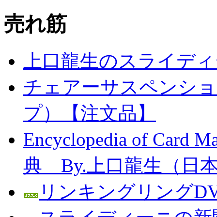
売れ筋
上口龍生のスライディ
チェアーサスペンション
プ）【注文品】
Encyclopedia of C
典 By.上口龍生（日
リンキングリングDV