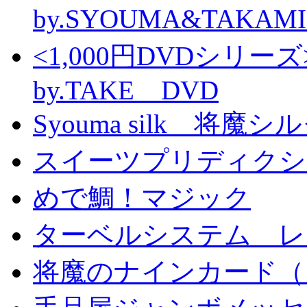
by.SYOUMA&TAKAM
<1,000円DVDシ
by.TAKE DVD
Syouma silk 将魔
スイーツプリディクシ
めで鯛！マジック
ターベルシステム レ
将魔のナインカード（