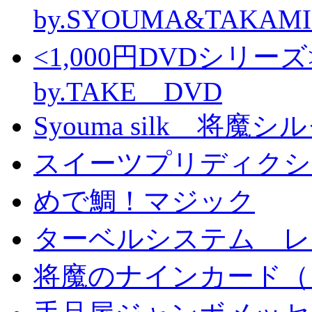
by.SYOUMA&TAKAM
<1,000円DVDシ
by.TAKE DVD
Syouma silk 将魔
スイーツプリディクシ
めで鯛！マジック
ターベルシステム レ
将魔のナインカード（