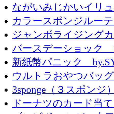
ながいみじかいイリュ
カラースポンジルーテ
ジャンボライジングカ
バースデーショック by
新紙幣パニック by.S
ウルトラおやつバッグ 
3sponge（３スポンジ
ドーナツのカード当て