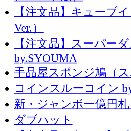
【注文品】キューブイ
Ver.）
【注文品】スーパー
by.SYOUMA
手品屋スポンジ鳩（ス
コインスルーコイン by
新・ジャンボ一億円札
ダブハット