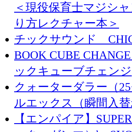
＜現役保育士マジシャ
り方レクチャー本＞
チックサウンド CHICK 
BOOK CUBE CHANG
ックキューブチェンジ
クォーターダラー（25
ルエックス（瞬間入替
【エンパイア】SUPER