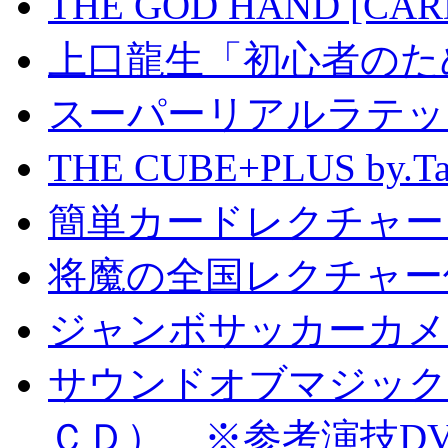
THE GOD HAND [CA
上口龍生「初心者のた
スーパーリアルラテッ
THE CUBE+PLUS by
簡単カードレクチャー b
将魔の全国レクチャー
ジャンボサッカーカメ
サウンドオブマジック S
ＣＤ） ※参考演技D