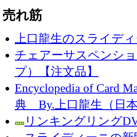
売れ筋
上口龍生のスライディ
チェアーサスペンション
プ）【注文品】
Encyclopedia of C
典 By.上口龍生（日
リンキングリングDV