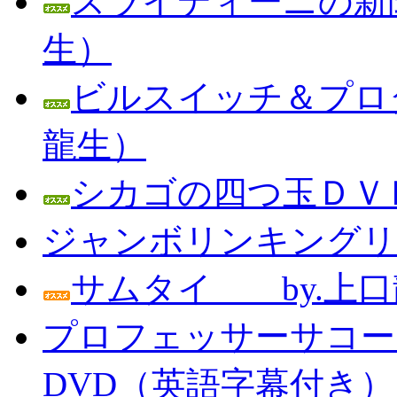
スライディーニの新聞
生）
ビルスイッチ＆プロダ
龍生）
シカゴの四つ玉ＤＶＤ
ジャンボリンキングリン
サムタイ by.上口
プロフェッサーサコー
DVD（英語字幕付き） Prof