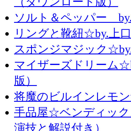
（ダウンロード版）
ソルト＆ペッパー b
リングと靴紐☆by.上
スポンジマジック☆b
マイザーズドリーム☆
版）
将魔のビルインレモン
手品屋☆ベンディック
演技と解説付き）