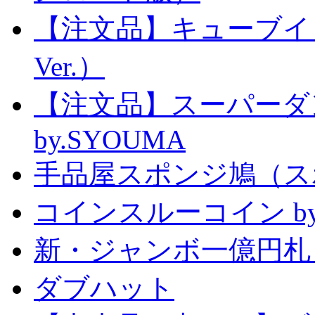
【注文品】キューブイ
Ver.）
【注文品】スーパー
by.SYOUMA
手品屋スポンジ鳩（ス
コインスルーコイン by
新・ジャンボ一億円札
ダブハット