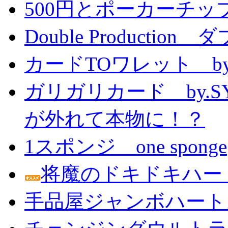
500円とポーカーチッ
Double Producti
カードTOワレット by
ガリガリカード by.
が外れて本物に！？
1スポンジ one sponge
将魔のドキドキハー
手品屋ジャンボハート