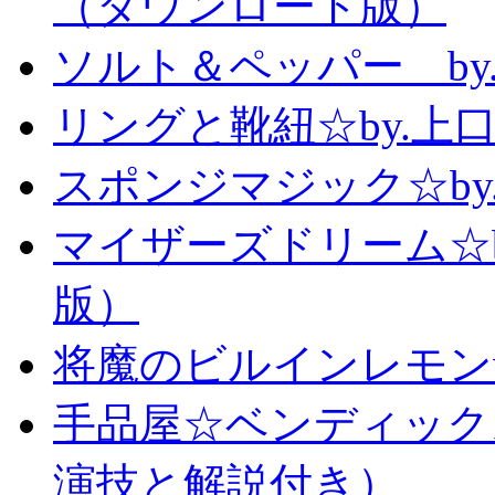
（ダウンロード版）
ソルト＆ペッパー b
リングと靴紐☆by.上
スポンジマジック☆b
マイザーズドリーム☆
版）
将魔のビルインレモン
手品屋☆ベンディック
演技と解説付き）