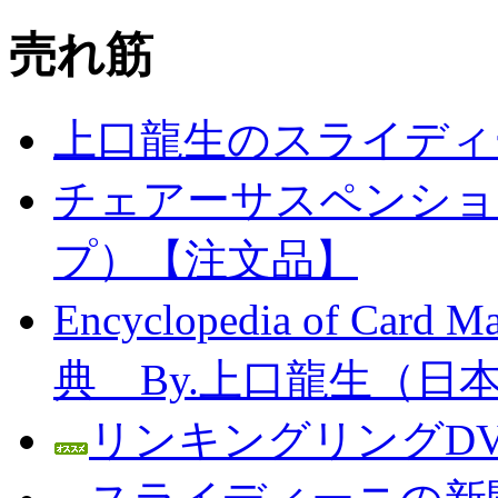
売れ筋
上口龍生のスライディ
チェアーサスペンション
プ）【注文品】
Encyclopedia of C
典 By.上口龍生（日
リンキングリングDV