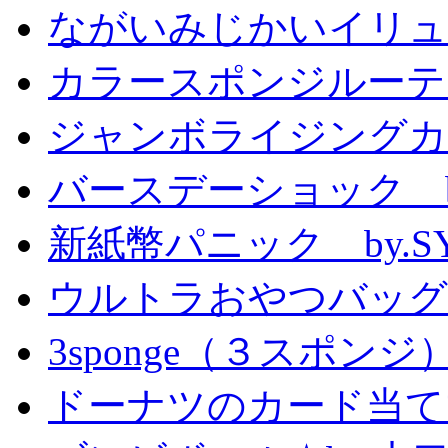
ながいみじかいイリュ
カラースポンジルーテ
ジャンボライジングカ
バースデーショック by
新紙幣パニック by.S
ウルトラおやつバッグ 
3sponge（３スポンジ
ドーナツのカード当て