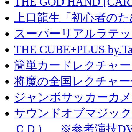
THE GOD HAND [CA
上口龍生「初心者のた
スーパーリアルラテッ
THE CUBE+PLUS by
簡単カードレクチャー b
将魔の全国レクチャー
ジャンボサッカーカメ
サウンドオブマジック S
ＣＤ） ※参考演技D