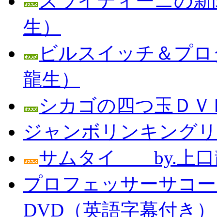
スライディーニの新聞
生）
ビルスイッチ＆プロダ
龍生）
シカゴの四つ玉ＤＶＤ
ジャンボリンキングリン
サムタイ by.上口
プロフェッサーサコー
DVD（英語字幕付き） Prof