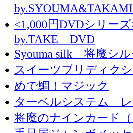
by.SYOUMA&TAKAM
<1,000円DVDシ
by.TAKE DVD
Syouma silk 将魔
スイーツプリディクシ
めで鯛！マジック
ターベルシステム レ
将魔のナインカード（