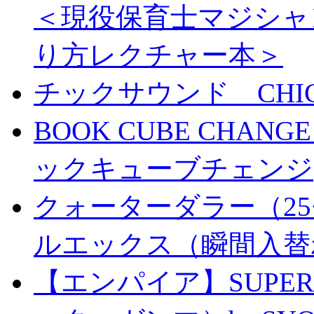
＜現役保育士マジシャ
り方レクチャー本＞
チックサウンド CHICK 
BOOK CUBE CHANG
ックキューブチェンジ
クォーターダラー（25
ルエックス（瞬間入替
【エンパイア】SUPER