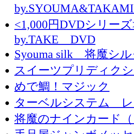
by.SYOUMA&TAKAM
<1,000円DVDシ
by.TAKE DVD
Syouma silk 将魔
スイーツプリディクシ
めで鯛！マジック
ターベルシステム レ
将魔のナインカード（