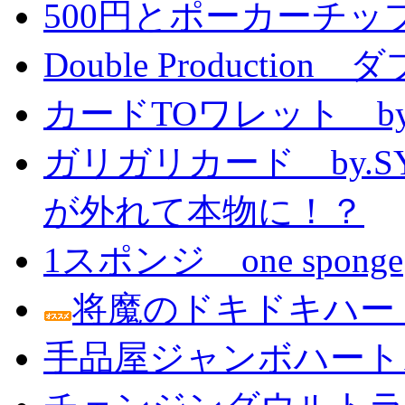
500円とポーカーチッ
Double Producti
カードTOワレット by
ガリガリカード by.
が外れて本物に！？
1スポンジ one sponge
将魔のドキドキハー
手品屋ジャンボハート