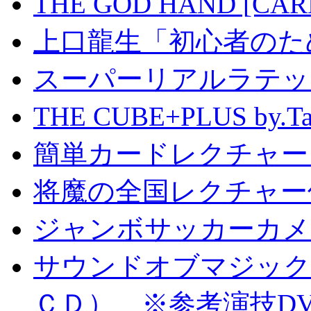
THE GOD HAND [CA
上口龍生「初心者のた
スーパーリアルラテッ
THE CUBE+PLUS by
簡単カードレクチャー b
将魔の全国レクチャー
ジャンボサッカーカメ
サウンドオブマジック S
ＣＤ） ※参考演技D