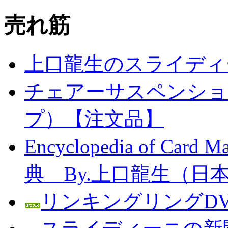
売れ筋
上口龍生のスライディ
チェアーサスペンション
プ）【注文品】
Encyclopedia of C
典 By.上口龍生（日
リンキングリングDV