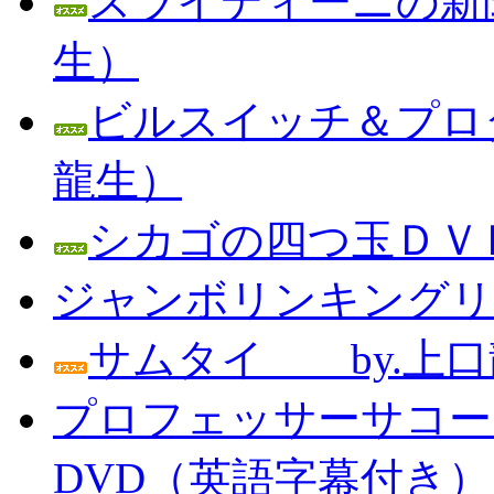
スライディーニの新聞
生）
ビルスイッチ＆プロダ
龍生）
シカゴの四つ玉ＤＶＤ
ジャンボリンキングリン
サムタイ by.上口
プロフェッサーサコー
DVD（英語字幕付き） Prof