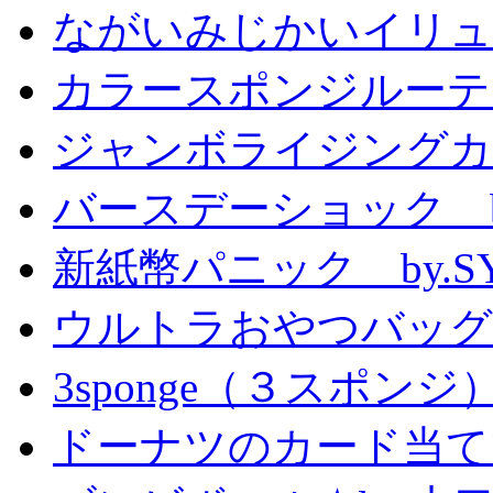
ながいみじかいイリュ
カラースポンジルーテ
ジャンボライジングカ
バースデーショック by
新紙幣パニック by.S
ウルトラおやつバッグ 
3sponge（３スポンジ
ドーナツのカード当て