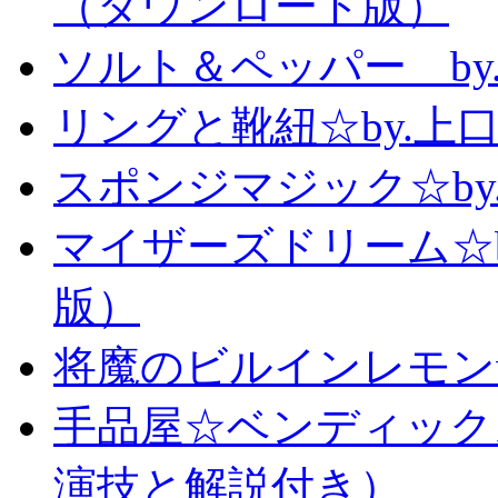
（ダウンロード版）
ソルト＆ペッパー b
リングと靴紐☆by.上
スポンジマジック☆b
マイザーズドリーム☆
版）
将魔のビルインレモン
手品屋☆ベンディック
演技と解説付き）