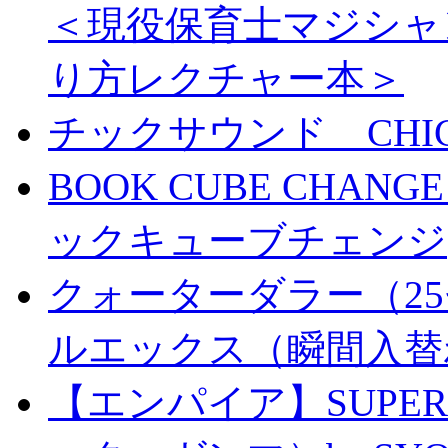
＜現役保育士マジシャ
り方レクチャー本＞
チックサウンド CHICK 
BOOK CUBE CHANG
ックキューブチェンジ
クォーターダラー（25
ルエックス（瞬間入替
【エンパイア】SUPER