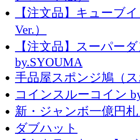
【注文品】キューブイ
Ver.）
【注文品】スーパー
by.SYOUMA
手品屋スポンジ鳩（ス
コインスルーコイン by
新・ジャンボ一億円札
ダブハット